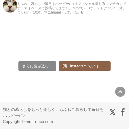
もふねこ暮らしで毎日をハッピーに♪オフィシャル癒し系マンチカンで
す。マイペースで投稿してます♪モフ(moff)♂13才、テト(tetto)♂11才、
ウリ(uri)♂10才、マニ(mani)♂ 6才。ほか🐈
さらに読み込む...
Instagram でフォロー
猫との暮らしをもっと楽しく。もふねこ暮らしで毎日を
ハッピーに♪
Copyright © moff-neco.com