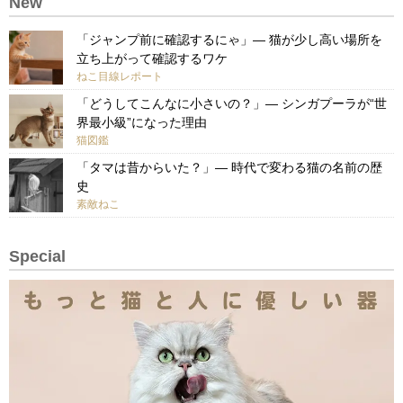
New
「ジャンプ前に確認するにゃ」— 猫が少し高い場所を
立ち上がって確認するワケ
ねこ目線レポート
「どうしてこんなに小さいの？」— シンガプーラが“世
界最小級”になった理由
猫図鑑
「タマは昔からいた？」— 時代で変わる猫の名前の歴
史
素敵ねこ
Special