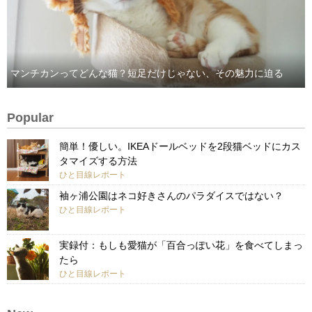
マンチカンってどんな猫？短足だけじゃない、その魅力に迫る
Popular
簡単！優しい。IKEAドールベッドを2段猫ベッドにカス
タマイズする方法
ひと目線レポート
袖ヶ浦公園はネコ好きさんのパラダイスではない？
ひと目線レポート
実録付：もしも愛猫が「百合っぽい花」を食べてしまっ
たら
ひと目線レポート