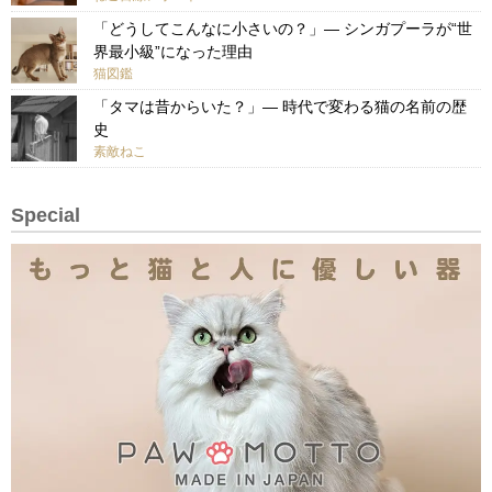
「どうしてこんなに小さいの？」— シンガプーラが“世
界最小級”になった理由
猫図鑑
「タマは昔からいた？」— 時代で変わる猫の名前の歴
史
素敵ねこ
Special