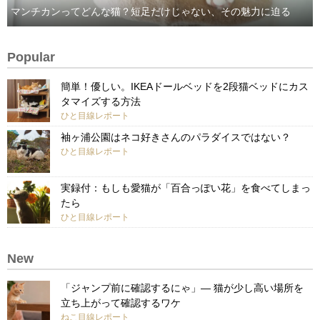
マンチカンってどんな猫？短足だけじゃない、その魅力に迫る
Popular
簡単！優しい。IKEAドールベッドを2段猫ベッドにカス
タマイズする方法
ひと目線レポート
袖ヶ浦公園はネコ好きさんのパラダイスではない？
ひと目線レポート
実録付：もしも愛猫が「百合っぽい花」を食べてしまっ
たら
ひと目線レポート
New
「ジャンプ前に確認するにゃ」— 猫が少し高い場所を
立ち上がって確認するワケ
ねこ目線レポート