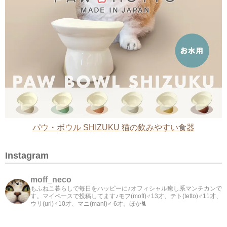
パウ・ボウル SHIZUKU 猫の飲みやすい食器
Instagram
moff_neco
もふねこ暮らしで毎日をハッピーに♪オフィシャル癒し系マンチカンで
す。マイペースで投稿してます♪モフ(moff)♂13才、テト(tetto)♂11才、
ウリ(uri)♂10才、マニ(mani)♂ 6才。ほか🐈