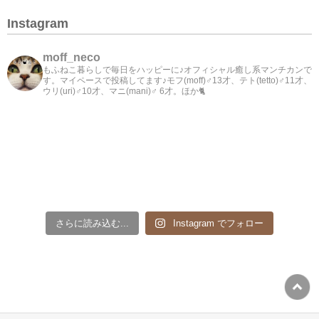
Instagram
moff_neco
もふねこ暮らしで毎日をハッピーに♪オフィシャル癒し系マンチカンで
す。マイペースで投稿してます♪モフ(moff)♂13才、テト(tetto)♂11才、
ウリ(uri)♂10才、マニ(mani)♂ 6才。ほか🐈
さらに読み込む...
Instagram でフォロー