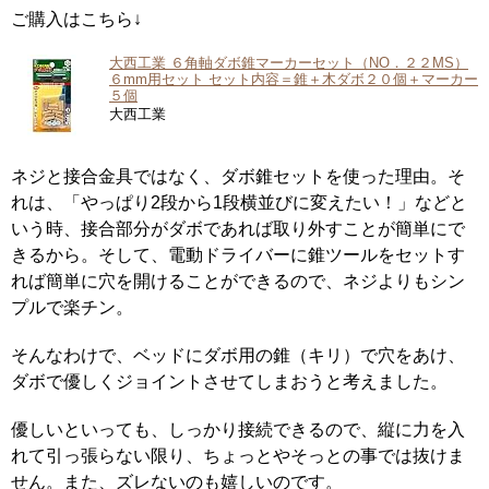
ご購入はこちら↓
大西工業 ６角軸ダボ錐マーカーセット（NO．２２MS）
６mm用セット セット内容＝錐＋木ダボ２０個＋マーカー
５個
大西工業
ネジと接合金具ではなく、ダボ錐セットを使った理由。そ
れは、「やっぱり2段から1段横並びに変えたい！」などと
いう時、接合部分がダボであれば取り外すことが簡単にで
きるから。そして、電動ドライバーに錐ツールをセットす
れば簡単に穴を開けることができるので、ネジよりもシン
プルで楽チン。
そんなわけで、ベッドにダボ用の錐（キリ）で穴をあけ、
ダボで優しくジョイントさせてしまおうと考えました。
優しいといっても、しっかり接続できるので、縦に力を入
れて引っ張らない限り、ちょっとやそっとの事では抜けま
せん。また、ズレないのも嬉しいのです。