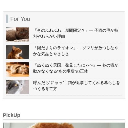
For You
「そのふわふわ、期間限定？」— 子猫の毛が特
別やわらかい理由
「陽だまりのライオン」— ソマリが放つしなや
かな気品とやさしさ
『ぬくぬく天国、発見したにゃ〜』— 冬の猫が
動かなくなる“あの場所”の正体
呼んだら“にゃっ”！猫が返事してくれる暮らしを
つくる育て方
PickUp