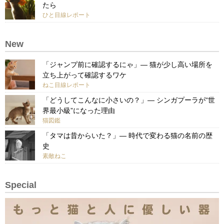
たら
ひと目線レポート
New
「ジャンプ前に確認するにゃ」— 猫が少し高い場所を
立ち上がって確認するワケ
ねこ目線レポート
「どうしてこんなに小さいの？」— シンガプーラが“世
界最小級”になった理由
猫図鑑
「タマは昔からいた？」— 時代で変わる猫の名前の歴
史
素敵ねこ
Special