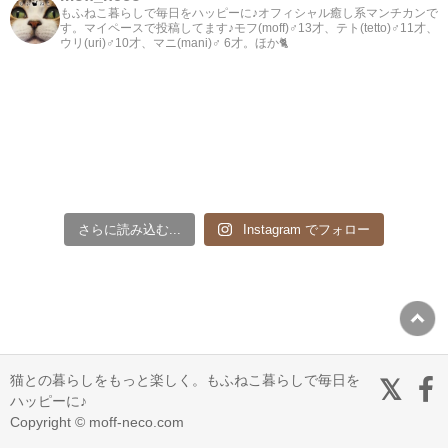
もふねこ暮らしで毎日をハッピーに♪オフィシャル癒し系マンチカンで
す。マイペースで投稿してます♪モフ(moff)♂13才、テト(tetto)♂11才、
ウリ(uri)♂10才、マニ(mani)♂ 6才。ほか🐈
さらに読み込む...
Instagram でフォロー
猫との暮らしをもっと楽しく。もふねこ暮らしで毎日を
ハッピーに♪
Copyright © moff-neco.com