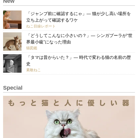
New
「ジャンプ前に確認するにゃ」— 猫が少し高い場所を
立ち上がって確認するワケ
ねこ目線レポート
「どうしてこんなに小さいの？」— シンガプーラが“世
界最小級”になった理由
猫図鑑
「タマは昔からいた？」— 時代で変わる猫の名前の歴
史
素敵ねこ
Special