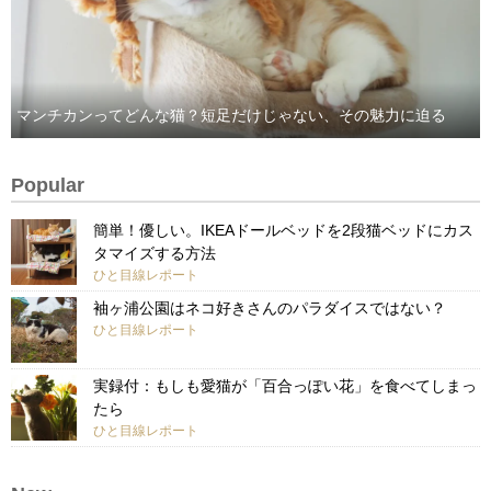
マンチカンってどんな猫？短足だけじゃない、その魅力に迫る
Popular
簡単！優しい。IKEAドールベッドを2段猫ベッドにカス
タマイズする方法
ひと目線レポート
袖ヶ浦公園はネコ好きさんのパラダイスではない？
ひと目線レポート
実録付：もしも愛猫が「百合っぽい花」を食べてしまっ
たら
ひと目線レポート