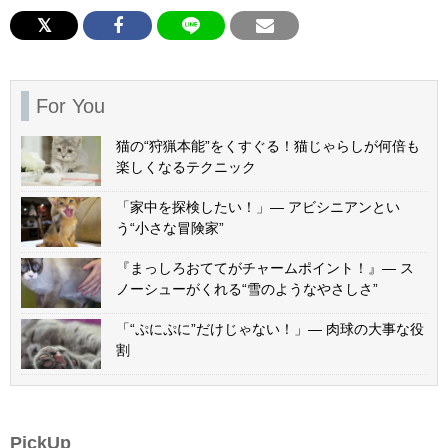
For You
猫の“狩猟本能”をくすぐる！猫じゃらしが何倍も
楽しくなるテクニック
「家中を探検したい！」— アビシニアンとい
う“小さな冒険家”
『まっしろおててがチャームポイント！』— ス
ノーシューがくれる“雪のようなやさしさ”
「“ぷにぷに”だけじゃない！」— 肉球の大事な役
割
PickUp