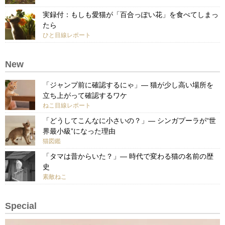
実録付：もしも愛猫が「百合っぽい花」を食べてしまっ
たら
ひと目線レポート
New
「ジャンプ前に確認するにゃ」— 猫が少し高い場所を
立ち上がって確認するワケ
ねこ目線レポート
「どうしてこんなに小さいの？」— シンガプーラが“世
界最小級”になった理由
猫図鑑
「タマは昔からいた？」— 時代で変わる猫の名前の歴
史
素敵ねこ
Special