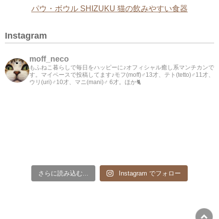
パウ・ボウル SHIZUKU 猫の飲みやすい食器
Instagram
moff_neco
もふねこ暮らしで毎日をハッピーに♪オフィシャル癒し系マンチカンで
す。マイペースで投稿してます♪モフ(moff)♂13才、テト(tetto)♂11才、
ウリ(uri)♂10才、マニ(mani)♂ 6才。ほか🐈
さらに読み込む...
Instagram でフォロー