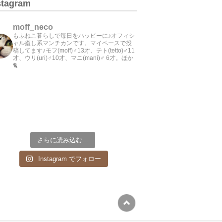
stagram
moff_neco
もふねこ暮らしで毎日をハッピーに♪オフィシ
ャル癒し系マンチカンです。マイペースで投
稿してます♪モフ(moff)♂13才、テト(tetto)♂11
才、ウリ(uri)♂10才、マニ(mani)♂ 6才。ほか
🐈
さらに読み込む...
Instagram でフォロー