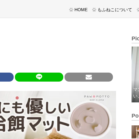
HOME
もふねこについて
Pi
マ
い
Po