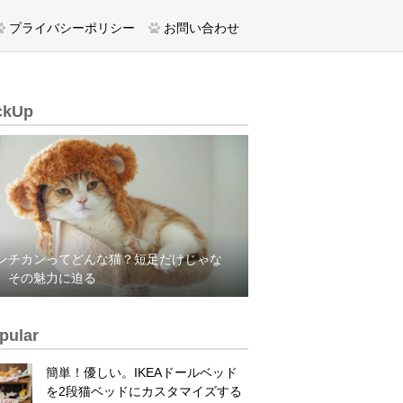
プライバシーポリシー
お問い合わせ
ckUp
ンチカンってどんな猫？短足だけじゃな
、その魅力に迫る
pular
簡単！優しい。IKEAドールベッド
を2段猫ベッドにカスタマイズする