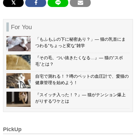
For You
「もふもふの下に秘密あり？」— 猫の乳首にま
つわる“ちょっと変な”雑学
『その毛、つい抜きたくなる…』— 猫の“スポ
毛”とは？
自宅で測れる！？噂のペットの血圧計で、愛猫の
健康管理を始めよう！
『スイッチ入った！？』— 猫がテンション爆上
がりするワケとは
PickUp