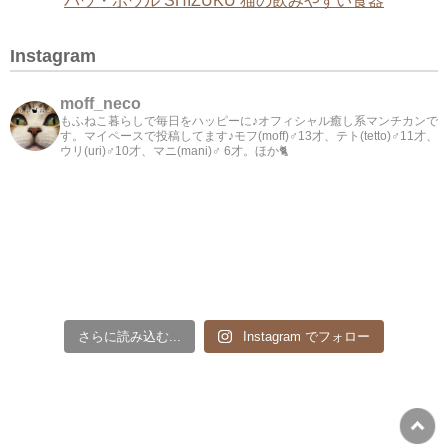
パウ・ボウル SHIZUKU 猫の飲みやすい食器
Instagram
moff_neco
もふねこ暮らしで毎日をハッピーに♪オフィシャル癒し系マンチカンで
す。マイペースで投稿してます♪モフ(moff)♂13才、テト(tetto)♂11才、
ウリ(uri)♂10才、マニ(mani)♂ 6才。ほか🐈
さらに読み込む...
Instagram でフォロー