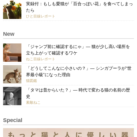
実録付：もしも愛猫が「百合っぽい花」を食べてしまっ
たら
ひと目線レポート
New
「ジャンプ前に確認するにゃ」— 猫が少し高い場所を
立ち上がって確認するワケ
ねこ目線レポート
「どうしてこんなに小さいの？」— シンガプーラが“世
界最小級”になった理由
猫図鑑
「タマは昔からいた？」— 時代で変わる猫の名前の歴
史
素敵ねこ
Special