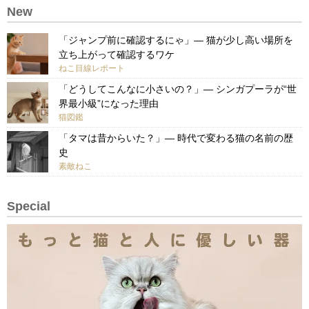
New
「ジャンプ前に確認するにゃ」— 猫が少し高い場所を
立ち上がって確認するワケ
ねこ目線レポート
「どうしてこんなに小さいの？」— シンガプーラが“世
界最小級”になった理由
猫図鑑
「タマは昔からいた？」— 時代で変わる猫の名前の歴
史
素敵ねこ
Special