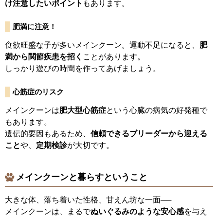
け注意したいポイント
もあります。
肥満に注意！
食欲旺盛な子が多いメインクーン。運動不足になると、
肥
満から関節疾患を招く
ことがあります。
しっかり遊びの時間を作ってあげましょう。
心筋症のリスク
メインクーンは
肥大型心筋症
という心臓の病気の好発種で
もあります。
遺伝的要因もあるため、
信頼できるブリーダーから迎える
こと
や、
定期検診
が大切です。
メインクーンと暮らすということ
大きな体、落ち着いた性格、甘えん坊な一面──
メインクーンは、まるで
ぬいぐるみのような安心感
を与え