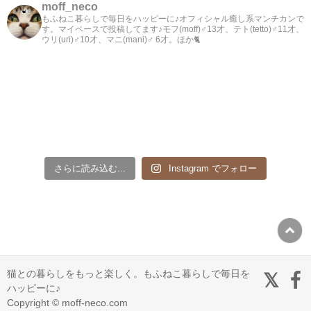
moff_neco
もふねこ暮らしで毎日をハッピーに♪オフィシャル癒し系マンチカンで
す。マイペースで投稿してます♪モフ(moff)♂13才、テト(tetto)♂11才、
ウリ(uri)♂10才、マニ(mani)♂ 6才。ほか🐈
さらに読み込む...
Instagram でフォロー
猫との暮らしをもっと楽しく。もふねこ暮らしで毎日を
ハッピーに♪
Copyright © moff-neco.com