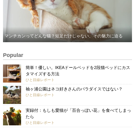
マンチカンってどんな猫？短足だけじゃない、その魅力に迫る
Popular
簡単！優しい。IKEAドールベッドを2段猫ベッドにカス
タマイズする方法
ひと目線レポート
袖ヶ浦公園はネコ好きさんのパラダイスではない？
ひと目線レポート
実録付：もしも愛猫が「百合っぽい花」を食べてしまっ
たら
ひと目線レポート