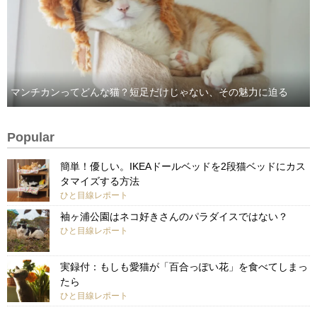
マンチカンってどんな猫？短足だけじゃない、その魅力に迫る
Popular
簡単！優しい。IKEAドールベッドを2段猫ベッドにカス
タマイズする方法
ひと目線レポート
袖ヶ浦公園はネコ好きさんのパラダイスではない？
ひと目線レポート
実録付：もしも愛猫が「百合っぽい花」を食べてしまっ
たら
ひと目線レポート