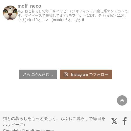
moff_neco
もふねこ暮らしで毎日をハッピーに♪オフィシャル癒し系マンチカンで
す。マイペースで投稿してます♪モフ(moff)♂13才、テト(tetto)♂11才、
ウリ(uri)♂10才、マニ(mani)♂ 6才。ほか🐈
さらに読み込む...
Instagram でフォロー
猫との暮らしをもっと楽しく。もふねこ暮らしで毎日を
ハッピーに♪
Copyright © moff-neco.com