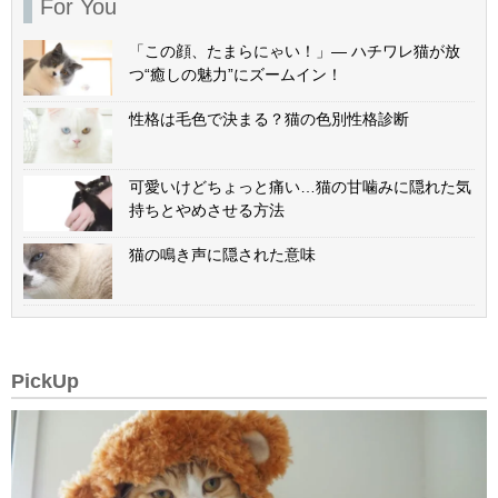
For You
「この顔、たまらにゃい！」— ハチワレ猫が放
つ“癒しの魅力”にズームイン！
性格は毛色で決まる？猫の色別性格診断
可愛いけどちょっと痛い…猫の甘噛みに隠れた気
持ちとやめさせる方法
猫の鳴き声に隠された意味
PickUp