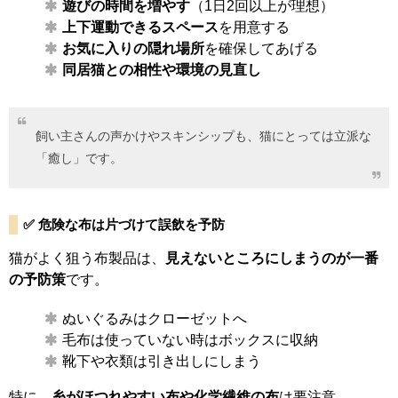
遊びの時間を増やす
（1日2回以上が理想）
上下運動できるスペース
を用意する
お気に入りの隠れ場所
を確保してあげる
同居猫との相性や環境の見直し
飼い主さんの声かけやスキンシップも、猫にとっては立派な
「癒し」です。
✅ 危険な布は片づけて誤飲を予防
猫がよく狙う布製品は、
見えないところにしまうのが一番
の予防策
です。
ぬいぐるみはクローゼットへ
毛布は使っていない時はボックスに収納
靴下や衣類は引き出しにしまう
特に、
糸がほつれやすい布や化学繊維の布
は要注意。