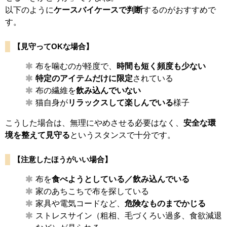
以下のように
ケースバイケースで判断
するのがおすすめで
す。
【見守ってOKな場合】
布を噛むのが軽度で、
時間も短く頻度も少ない
特定のアイテムだけに限定
されている
布の繊維を
飲み込んでいない
猫自身が
リラックスして楽しんでいる
様子
こうした場合は、無理にやめさせる必要はなく、
安全な環
境を整えて見守る
というスタンスで十分です。
【注意したほうがいい場合】
布を
食べようとしている／飲み込んでいる
家のあちこちで布を探している
家具や電気コードなど、
危険なものまでかじる
ストレスサイン（粗相、毛づくろい過多、食欲減退