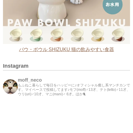
パウ・ボウル SHIZUKU 猫の飲みやすい食器
Instagram
moff_neco
もふねこ暮らしで毎日をハッピーに♪オフィシャル癒し系マンチカンで
す。マイペースで投稿してます♪モフ(moff)♂13才、テト(tetto)♂11才、
ウリ(uri)♂10才、マニ(mani)♂ 6才。ほか🐈