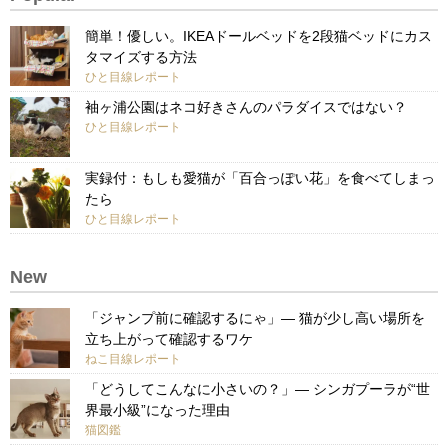
簡単！優しい。IKEAドールベッドを2段猫ベッドにカス
タマイズする方法
ひと目線レポート
袖ヶ浦公園はネコ好きさんのパラダイスではない？
ひと目線レポート
実録付：もしも愛猫が「百合っぽい花」を食べてしまっ
たら
ひと目線レポート
New
「ジャンプ前に確認するにゃ」— 猫が少し高い場所を
立ち上がって確認するワケ
ねこ目線レポート
「どうしてこんなに小さいの？」— シンガプーラが“世
界最小級”になった理由
猫図鑑