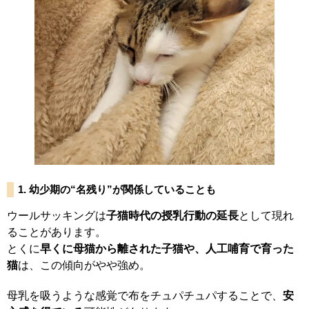
1. 幼少期の“名残り”が関係していることも
ウールサッキングは
子猫時代の授乳行動の延長
として現れ
ることがあります。
とくに
早くに母猫から離された子猫や、人工哺育で育った
猫
は、この傾向がやや強め。
母乳を吸うような感覚で布をチュパチュパすることで、
安