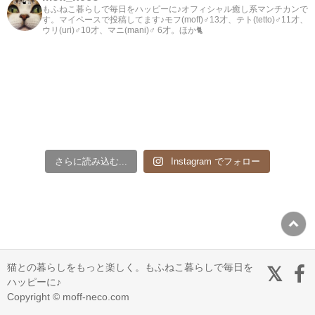
もふねこ暮らしで毎日をハッピーに♪オフィシャル癒し系マンチカンで
す。マイペースで投稿してます♪モフ(moff)♂13才、テト(tetto)♂11才、
ウリ(uri)♂10才、マニ(mani)♂ 6才。ほか🐈
さらに読み込む...
Instagram でフォロー
猫との暮らしをもっと楽しく。もふねこ暮らしで毎日を
ハッピーに♪
Copyright © moff-neco.com