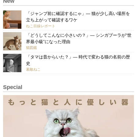
New
「ジャンプ前に確認するにゃ」— 猫が少し高い場所を
立ち上がって確認するワケ
ねこ目線レポート
「どうしてこんなに小さいの？」— シンガプーラが“世
界最小級”になった理由
猫図鑑
「タマは昔からいた？」— 時代で変わる猫の名前の歴
史
素敵ねこ
Special