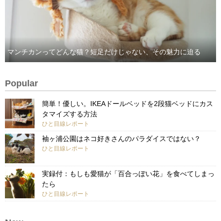
マンチカンってどんな猫？短足だけじゃない、その魅力に迫る
Popular
簡単！優しい。IKEAドールベッドを2段猫ベッドにカス
タマイズする方法
ひと目線レポート
袖ヶ浦公園はネコ好きさんのパラダイスではない？
ひと目線レポート
実録付：もしも愛猫が「百合っぽい花」を食べてしまっ
たら
ひと目線レポート