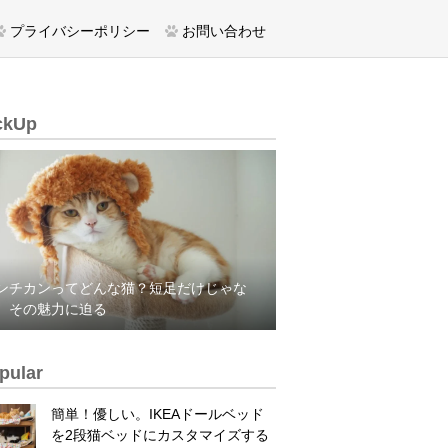
プライバシーポリシー
お問い合わせ
ckUp
ンチカンってどんな猫？短足だけじゃな
、その魅力に迫る
pular
簡単！優しい。IKEAドールベッド
を2段猫ベッドにカスタマイズする