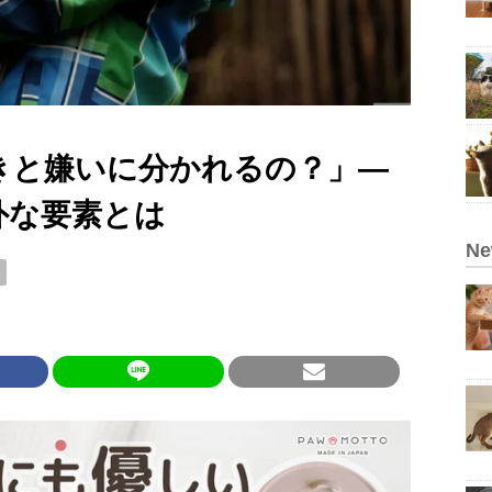
きと嫌いに分かれるの？」—
外な要素とは
N
い