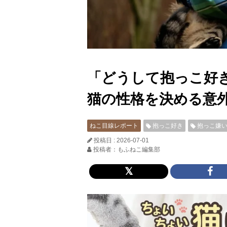
「どうして抱っこ好
猫の性格を決める意
ねこ目線レポート
抱っこ好き
抱っこ嫌
投稿日 : 2026-07-01
投稿者：もふねこ編集部