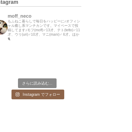
stagram
moff_neco
もふねこ暮らしで毎日をハッピーに♪オフィシ
ャル癒し系マンチカンです。マイペースで投
稿してます♪モフ(moff)♂13才、テト(tetto)♂11
才、ウリ(uri)♂10才、マニ(mani)♂ 6才。ほか
🐈
さらに読み込む...
Instagram でフォロー