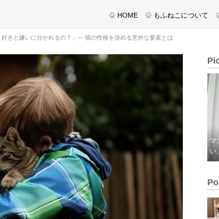
HOME
もふねこについて
こ好きと嫌いに分かれるの？」— 猫の性格を決める意外な要素とは
Pi
マ
い
Po