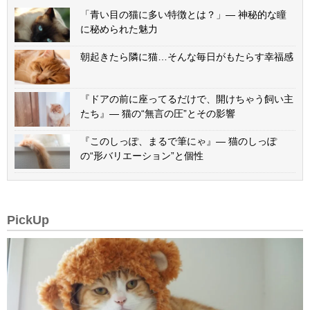
「青い目の猫に多い特徴とは？」— 神秘的な瞳
に秘められた魅力
朝起きたら隣に猫…そんな毎日がもたらす幸福感
『ドアの前に座ってるだけで、開けちゃう飼い主
たち』— 猫の“無言の圧”とその影響
『このしっぽ、まるで筆にゃ』— 猫のしっぽ
の“形バリエーション”と個性
PickUp