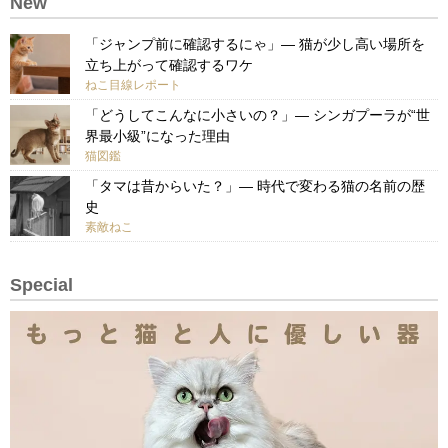
New
「ジャンプ前に確認するにゃ」— 猫が少し高い場所を
立ち上がって確認するワケ
ねこ目線レポート
「どうしてこんなに小さいの？」— シンガプーラが“世
界最小級”になった理由
猫図鑑
「タマは昔からいた？」— 時代で変わる猫の名前の歴
史
素敵ねこ
Special