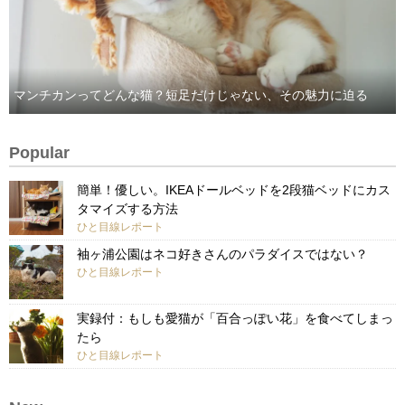
マンチカンってどんな猫？短足だけじゃない、その魅力に迫る
Popular
簡単！優しい。IKEAドールベッドを2段猫ベッドにカス
タマイズする方法
ひと目線レポート
袖ヶ浦公園はネコ好きさんのパラダイスではない？
ひと目線レポート
実録付：もしも愛猫が「百合っぽい花」を食べてしまっ
たら
ひと目線レポート