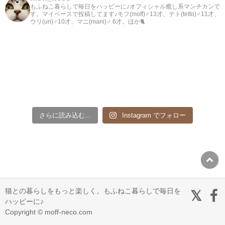
もふねこ暮らしで毎日をハッピーに♪オフィシャル癒し系マンチカンで
す。マイペースで投稿してます♪モフ(moff)♂13才、テト(tetto)♂11才、
ウリ(uri)♂10才、マニ(mani)♂ 6才。ほか🐈
さらに読み込む...
Instagram でフォロー
猫との暮らしをもっと楽しく。もふねこ暮らしで毎日を
ハッピーに♪
Copyright © moff-neco.com