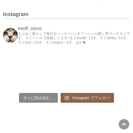
Instagram
moff_neco
もふねこ暮らしで毎日をハッピーに♪オフィシャル癒し系マンチカンで
す。マイペースで投稿してます♪モフ(moff)♂13才、テト(tetto)♂11才、
ウリ(uri)♂10才、マニ(mani)♂ 6才。ほか🐈
さらに読み込む...
Instagram でフォロー