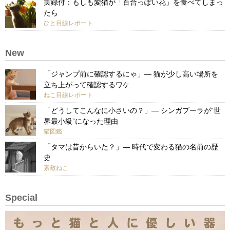
実録付：もしも愛猫が「百合っぽい花」を食べてしまっ
たら
ひと目線レポート
New
「ジャンプ前に確認するにゃ」— 猫が少し高い場所を
立ち上がって確認するワケ
ねこ目線レポート
「どうしてこんなに小さいの？」— シンガプーラが“世
界最小級”になった理由
猫図鑑
「タマは昔からいた？」— 時代で変わる猫の名前の歴
史
素敵ねこ
Special