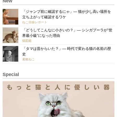
New
「ジャンプ前に確認するにゃ」— 猫が少し高い場所を
立ち上がって確認するワケ
ねこ目線レポート
「どうしてこんなに小さいの？」— シンガプーラが“世
界最小級”になった理由
猫図鑑
「タマは昔からいた？」— 時代で変わる猫の名前の歴
史
素敵ねこ
Special