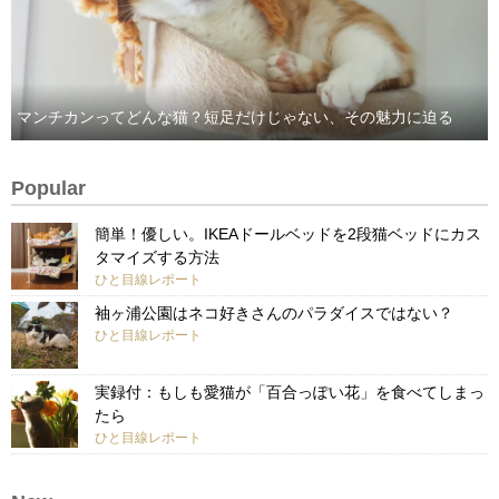
マンチカンってどんな猫？短足だけじゃない、その魅力に迫る
Popular
簡単！優しい。IKEAドールベッドを2段猫ベッドにカス
タマイズする方法
ひと目線レポート
袖ヶ浦公園はネコ好きさんのパラダイスではない？
ひと目線レポート
実録付：もしも愛猫が「百合っぽい花」を食べてしまっ
たら
ひと目線レポート