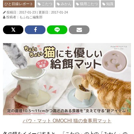
ひと目線レポート
こたつ
みかん
猫用こたつ
知識
投稿日 : 2017-01-23
|
更新日 : 2017-01-24
投稿者：もふねこ編集部
パウ・マット OMOCHI 猫の食事用マット
冬の猫をイメージすると、「こたつ」の上の「みかん」の