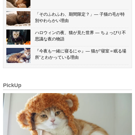
「そのふわふわ、期間限定？」— 子猫の毛が特
別やわらかい理由
ハロウィンの夜、猫が見た世界 — ちょっぴり不
思議な夜の物語
『今夜も一緒に寝るにゃ』— 猫が“寝室＝眠る場
所”とわかっている理由
PickUp