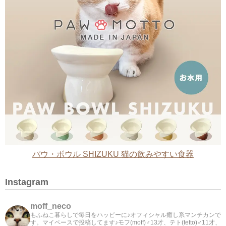
パウ・ボウル SHIZUKU 猫の飲みやすい食器
Instagram
moff_neco
もふねこ暮らしで毎日をハッピーに♪オフィシャル癒し系マンチカンで
す。マイペースで投稿してます♪モフ(moff)♂13才、テト(tetto)♂11才、