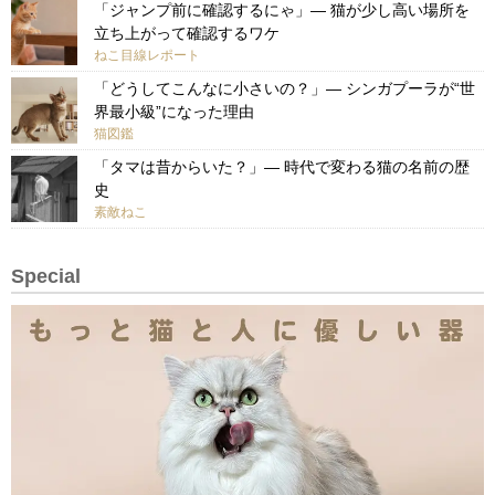
「ジャンプ前に確認するにゃ」— 猫が少し高い場所を
立ち上がって確認するワケ
ねこ目線レポート
「どうしてこんなに小さいの？」— シンガプーラが“世
界最小級”になった理由
猫図鑑
「タマは昔からいた？」— 時代で変わる猫の名前の歴
史
素敵ねこ
Special