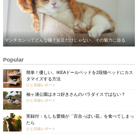
マンチカンってどんな猫？短足だけじゃない、その魅力に迫る
Popular
簡単！優しい。IKEAドールベッドを2段猫ベッドにカス
タマイズする方法
ひと目線レポート
袖ヶ浦公園はネコ好きさんのパラダイスではない？
ひと目線レポート
実録付：もしも愛猫が「百合っぽい花」を食べてしまっ
たら
ひと目線レポート