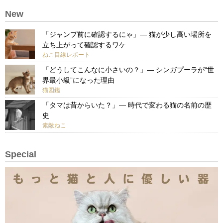
New
「ジャンプ前に確認するにゃ」— 猫が少し高い場所を
立ち上がって確認するワケ
ねこ目線レポート
「どうしてこんなに小さいの？」— シンガプーラが“世
界最小級”になった理由
猫図鑑
「タマは昔からいた？」— 時代で変わる猫の名前の歴
史
素敵ねこ
Special