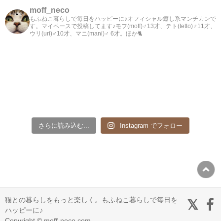
moff_neco
もふねこ暮らしで毎日をハッピーに♪オフィシャル癒し系マンチカンで
す。マイペースで投稿してます♪モフ(moff)♂13才、テト(tetto)♂11才、
ウリ(uri)♂10才、マニ(mani)♂ 6才。ほか🐈
さらに読み込む...
Instagram でフォロー
猫との暮らしをもっと楽しく。もふねこ暮らしで毎日を
ハッピーに♪
Copyright © moff-neco.com