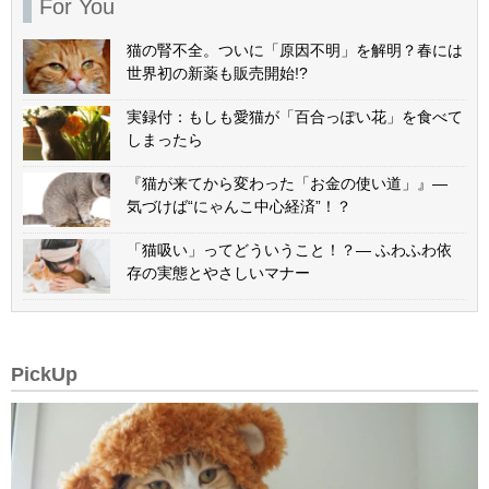
For You
猫の腎不全。ついに「原因不明」を解明？春には
世界初の新薬も販売開始!?
実録付：もしも愛猫が「百合っぽい花」を食べて
しまったら
『猫が来てから変わった「お金の使い道」』—
気づけば“にゃんこ中心経済”！？
「猫吸い」ってどういうこと！？— ふわふわ依
存の実態とやさしいマナー
PickUp