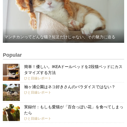
マンチカンってどんな猫？短足だけじゃない、その魅力に迫る
Popular
簡単！優しい。IKEAドールベッドを2段猫ベッドにカス
タマイズする方法
ひと目線レポート
袖ヶ浦公園はネコ好きさんのパラダイスではない？
ひと目線レポート
実録付：もしも愛猫が「百合っぽい花」を食べてしまっ
たら
ひと目線レポート