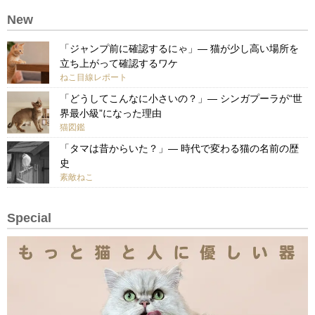
New
「ジャンプ前に確認するにゃ」— 猫が少し高い場所を
立ち上がって確認するワケ
ねこ目線レポート
「どうしてこんなに小さいの？」— シンガプーラが“世
界最小級”になった理由
猫図鑑
「タマは昔からいた？」— 時代で変わる猫の名前の歴
史
素敵ねこ
Special