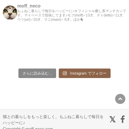
moff_neco
もふねこ暮らしで毎日をハッピーに♪オフィシャル癒し系マンチカンで
す。マイペースで投稿してます♪モフ(moff)♂13才、テト(tetto)♂11才、
ウリ(uri)♂10才、マニ(mani)♂ 6才。ほか🐈
さらに読み込む...
Instagram でフォロー
猫との暮らしをもっと楽しく。もふねこ暮らしで毎日を
ハッピーに♪
Copyright © moff-neco.com