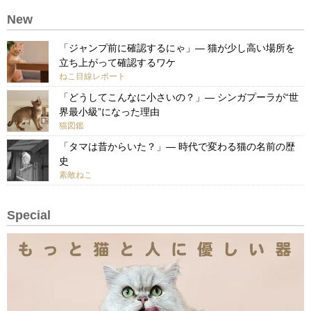
New
「ジャンプ前に確認するにゃ」— 猫が少し高い場所を
立ち上がって確認するワケ
ねこ目線レポート
「どうしてこんなに小さいの？」— シンガプーラが“世
界最小級”になった理由
猫図鑑
「タマは昔からいた？」— 時代で変わる猫の名前の歴
史
素敵ねこ
Special