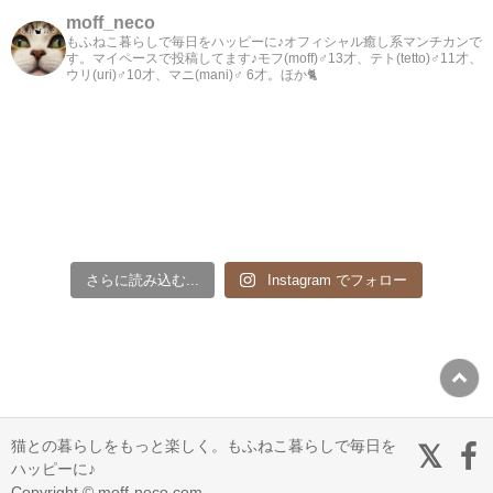
moff_neco
もふねこ暮らしで毎日をハッピーに♪オフィシャル癒し系マンチカンで
す。マイペースで投稿してます♪モフ(moff)♂13才、テト(tetto)♂11才、
ウリ(uri)♂10才、マニ(mani)♂ 6才。ほか🐈
さらに読み込む...
Instagram でフォロー
猫との暮らしをもっと楽しく。もふねこ暮らしで毎日を
ハッピーに♪
Copyright © moff-neco.com