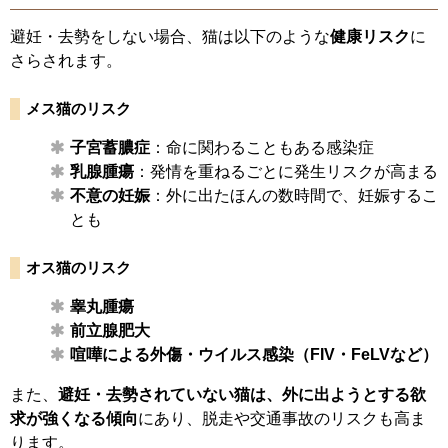
避妊・去勢をしない場合、猫は以下のような
健康リスク
に
さらされます。
メス猫のリスク
子宮蓄膿症
：命に関わることもある感染症
乳腺腫瘍
：発情を重ねるごとに発生リスクが高まる
不意の妊娠
：外に出たほんの数時間で、妊娠するこ
とも
オス猫のリスク
睾丸腫瘍
前立腺肥大
喧嘩による外傷・ウイルス感染（FIV・FeLVなど）
また、
避妊・去勢されていない猫は、外に出ようとする欲
求が強くなる傾向
にあり、脱走や交通事故のリスクも高ま
ります。