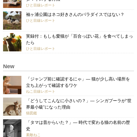
ひと目線レポート
袖ヶ浦公園はネコ好きさんのパラダイスではない？
ひと目線レポート
実録付：もしも愛猫が「百合っぽい花」を食べてしまっ
たら
ひと目線レポート
New
「ジャンプ前に確認するにゃ」— 猫が少し高い場所を
立ち上がって確認するワケ
ねこ目線レポート
「どうしてこんなに小さいの？」— シンガプーラが“世
界最小級”になった理由
猫図鑑
「タマは昔からいた？」— 時代で変わる猫の名前の歴
史
素敵ねこ