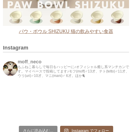
パウ・ボウル SHIZUKU 猫の飲みやすい食器
Instagram
moff_neco
もふねこ暮らしで毎日をハッピーに♪オフィシャル癒し系マンチカンで
す。マイペースで投稿してます♪モフ(moff)♂13才、テト(tetto)♂11才、
ウリ(uri)♂10才、マニ(mani)♂ 6才。ほか🐈
さらに読み込む...
Instagram でフォロー