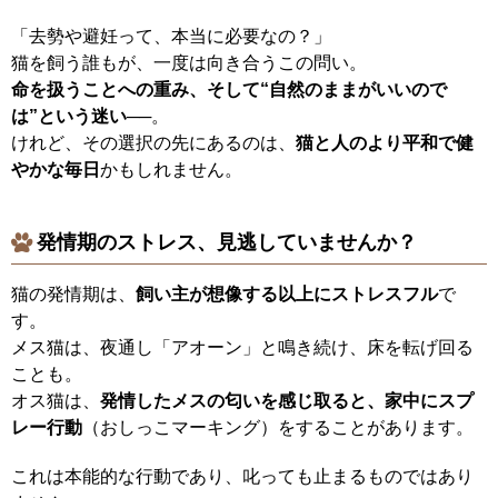
「去勢や避妊って、本当に必要なの？」
猫を飼う誰もが、一度は向き合うこの問い。
命を扱うことへの重み、そして“自然のままがいいので
は”という迷い
──。
けれど、その選択の先にあるのは、
猫と人のより平和で健
やかな毎日
かもしれません。
発情期のストレス、見逃していませんか？
猫の発情期は、
飼い主が想像する以上にストレスフル
で
す。
メス猫は、夜通し「アオーン」と鳴き続け、床を転げ回る
ことも。
オス猫は、
発情したメスの匂いを感じ取ると、家中にスプ
レー行動
（おしっこマーキング）をすることがあります。
これは本能的な行動であり、叱っても止まるものではあり