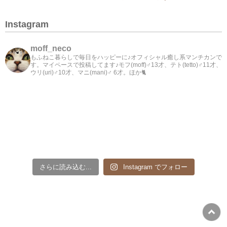
Instagram
moff_neco
もふねこ暮らしで毎日をハッピーに♪オフィシャル癒し系マンチカンで
す。マイペースで投稿してます♪モフ(moff)♂13才、テト(tetto)♂11才、
ウリ(uri)♂10才、マニ(mani)♂ 6才。ほか🐈
さらに読み込む...
Instagram でフォロー