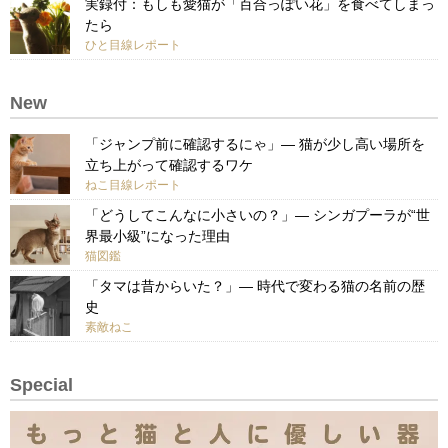
実録付：もしも愛猫が「百合っぽい花」を食べてしまっ
たら
ひと目線レポート
New
「ジャンプ前に確認するにゃ」— 猫が少し高い場所を
立ち上がって確認するワケ
ねこ目線レポート
「どうしてこんなに小さいの？」— シンガプーラが“世
界最小級”になった理由
猫図鑑
「タマは昔からいた？」— 時代で変わる猫の名前の歴
史
素敵ねこ
Special