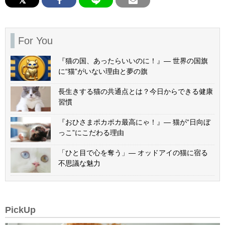
For You
『猫の国、あったらいいのに！』— 世界の国旗
に“猫”がいない理由と夢の旗
長生きする猫の共通点とは？今日からできる健康
習慣
『おひさまポカポカ最高にゃ！』— 猫が“日向ぼ
っこ”にこだわる理由
「ひと目で心を奪う」— オッドアイの猫に宿る
不思議な魅力
PickUp