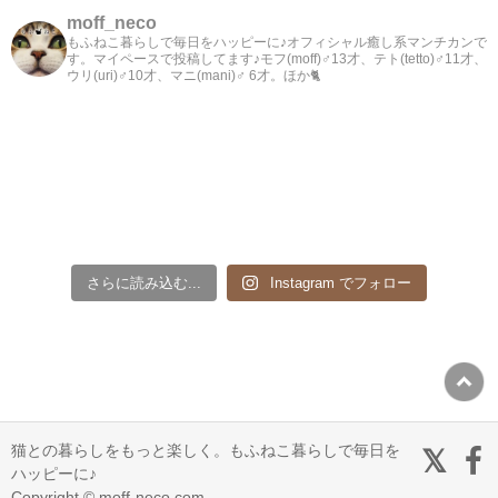
moff_neco
もふねこ暮らしで毎日をハッピーに♪オフィシャル癒し系マンチカンで
す。マイペースで投稿してます♪モフ(moff)♂13才、テト(tetto)♂11才、
ウリ(uri)♂10才、マニ(mani)♂ 6才。ほか🐈
さらに読み込む...
Instagram でフォロー
猫との暮らしをもっと楽しく。もふねこ暮らしで毎日を
ハッピーに♪
Copyright © moff-neco.com