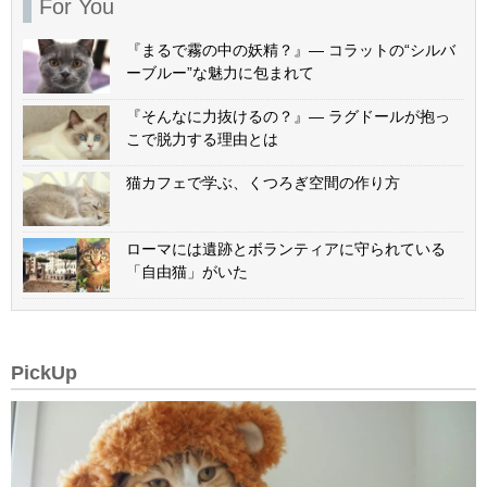
For You
『まるで霧の中の妖精？』— コラットの“シルバ
ーブルー”な魅力に包まれて
『そんなに力抜けるの？』— ラグドールが抱っ
こで脱力する理由とは
猫カフェで学ぶ、くつろぎ空間の作り方
ローマには遺跡とボランティアに守られている
「自由猫」がいた
PickUp