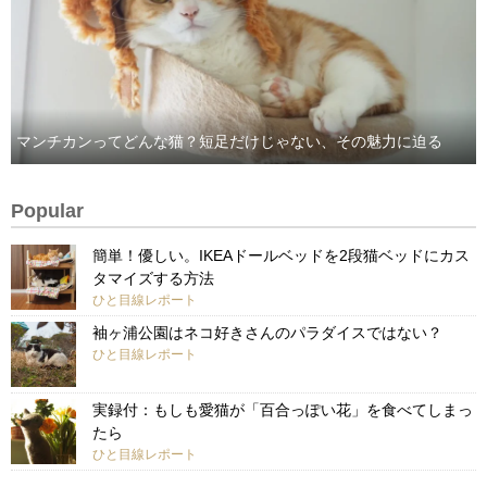
マンチカンってどんな猫？短足だけじゃない、その魅力に迫る
Popular
簡単！優しい。IKEAドールベッドを2段猫ベッドにカス
タマイズする方法
ひと目線レポート
袖ヶ浦公園はネコ好きさんのパラダイスではない？
ひと目線レポート
実録付：もしも愛猫が「百合っぽい花」を食べてしまっ
たら
ひと目線レポート