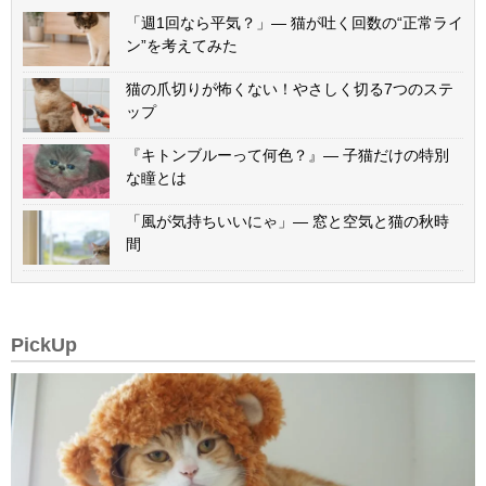
「週1回なら平気？」— 猫が吐く回数の“正常ライ
ン”を考えてみた
猫の爪切りが怖くない！やさしく切る7つのステ
ップ
『キトンブルーって何色？』— 子猫だけの特別
な瞳とは
「風が気持ちいいにゃ」— 窓と空気と猫の秋時
間
PickUp