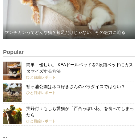
マンチカンってどんな猫？短足だけじゃない、その魅力に迫る
Popular
簡単！優しい。IKEAドールベッドを2段猫ベッドにカス
タマイズする方法
ひと目線レポート
袖ヶ浦公園はネコ好きさんのパラダイスではない？
ひと目線レポート
実録付：もしも愛猫が「百合っぽい花」を食べてしまっ
たら
ひと目線レポート