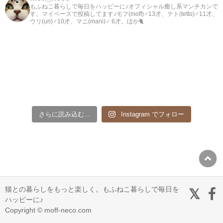
もふねこ暮らしで毎日をハッピーに♪オフィシャル癒し系マンチカンで
す。マイペースで投稿してます♪モフ(moff)♂13才、テト(tetto)♂11才、
ウリ(uri)♂10才、マニ(mani)♂ 6才。ほか🐈
さらに読み込む...
Instagram でフォロー
猫との暮らしをもっと楽しく。もふねこ暮らしで毎日を
ハッピーに♪
Copyright © moff-neco.com