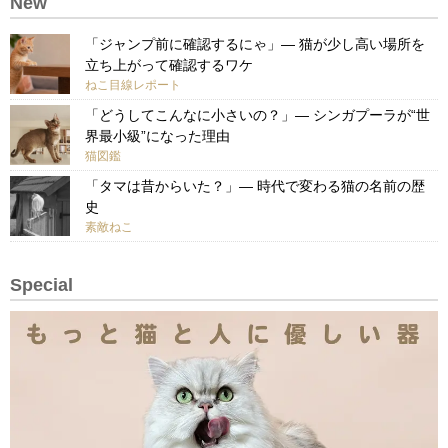
New
「ジャンプ前に確認するにゃ」— 猫が少し高い場所を
立ち上がって確認するワケ
ねこ目線レポート
「どうしてこんなに小さいの？」— シンガプーラが“世
界最小級”になった理由
猫図鑑
「タマは昔からいた？」— 時代で変わる猫の名前の歴
史
素敵ねこ
Special