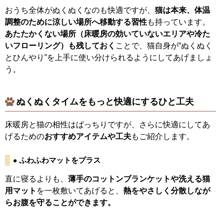
おうち全体がぬくぬくなのも快適ですが、
猫は本来、体温
調整のために涼しい場所へ移動する習性
も持っています。
あたたかくない場所（床暖房の効いていないエリアや冷た
いフローリング）も残しておく
ことで、猫自身が“ぬくぬく
とひんやり”を上手に使い分けられるようにしてあげましょ
う。
ぬくぬくタイムをもっと快適にするひと工夫
床暖房と猫の相性はばっちりですが、さらに快適にしてあ
げるための
おすすめアイテムや工夫
もご紹介します。
● ふわふわマットをプラス
直に寝るよりも、
薄手のコットンブランケットや洗える猫
用マット
を一枚敷いてあげると、
熱をやさしく分散しなが
らお腹を守ることができます。