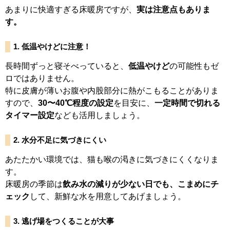
あまりに快適すぎる床暖房ですが、
実は注意点もありま
す。
1.
低温やけどに注意！
長時間ずっと寝そべっていると、
低温やけど
の可能性もゼ
ロではありません。
特に皮膚が薄いお腹や内股部分に熱がこもることがありま
すので、
30〜40℃程度の設定
を目安に、
一定時間で切れる
タイマー設定
なども活用しましょう。
2.
水分不足に気づきにくい
あたたかい環境では、猫も喉の渇きに気づきにくくなりま
す。
床暖房の季節は
飲み水の減りが少ない日でも、こまめにチ
ェック
して、新鮮な水を用意してあげましょう。
3.
逃げ場をつくることが大事