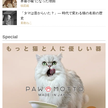
界最小級”になった理由
猫図鑑
「タマは昔からいた？」— 時代で変わる猫の名前の歴
史
素敵ねこ
Special