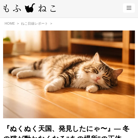
HOME
ねこ目線レポート
『ぬくぬく天国、発見したにゃ〜』— 冬