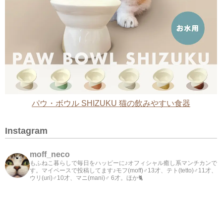
パウ・ボウル SHIZUKU 猫の飲みやすい食器
Instagram
moff_neco
もふねこ暮らしで毎日をハッピーに♪オフィシャル癒し系マンチカンで
す。マイペースで投稿してます♪モフ(moff)♂13才、テト(tetto)♂11才、
ウリ(uri)♂10才、マニ(mani)♂ 6才。ほか🐈