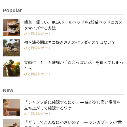
Popular
簡単！優しい。IKEAドールベッドを2段猫ベッドにカス
タマイズする方法
ひと目線レポート
袖ヶ浦公園はネコ好きさんのパラダイスではない？
ひと目線レポート
実録付：もしも愛猫が「百合っぽい花」を食べてしまっ
たら
ひと目線レポート
New
「ジャンプ前に確認するにゃ」— 猫が少し高い場所を
立ち上がって確認するワケ
ねこ目線レポート
「どうしてこんなに小さいの？」— シンガプーラが“世