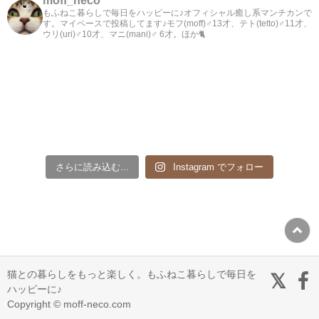
moff_neco
もふねこ暮らしで毎日をハッピーに♪オフィシャル癒し系マンチカンで
す。マイペースで投稿してます♪モフ(moff)♂13才、テト(tetto)♂11才、
ウリ(uri)♂10才、マニ(mani)♂ 6才。ほか🐈
さらに読み込む...
Instagram でフォロー
猫との暮らしをもっと楽しく。もふねこ暮らしで毎日を
ハッピーに♪
Copyright © moff-neco.com