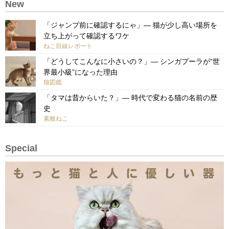
New
「ジャンプ前に確認するにゃ」— 猫が少し高い場所を
立ち上がって確認するワケ
ねこ目線レポート
「どうしてこんなに小さいの？」— シンガプーラが“世
界最小級”になった理由
猫図鑑
「タマは昔からいた？」— 時代で変わる猫の名前の歴
史
素敵ねこ
Special