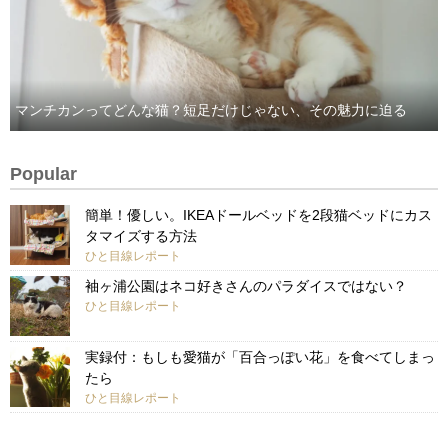
マンチカンってどんな猫？短足だけじゃない、その魅力に迫る
Popular
簡単！優しい。IKEAドールベッドを2段猫ベッドにカス
タマイズする方法
ひと目線レポート
袖ヶ浦公園はネコ好きさんのパラダイスではない？
ひと目線レポート
実録付：もしも愛猫が「百合っぽい花」を食べてしまっ
たら
ひと目線レポート