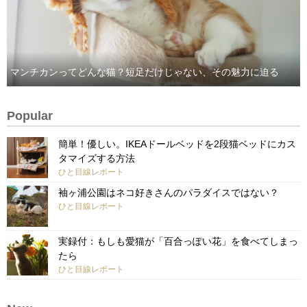
マンチカンってどんな猫？短足だけじゃない、その魅力に迫る
Popular
簡単！優しい。IKEAドールベッドを2段猫ベッドにカス
タマイズする方法
ひと目線レポート
袖ヶ浦公園はネコ好きさんのパラダイスではない？
ひと目線レポート
実録付：もしも愛猫が「百合っぽい花」を食べてしまっ
たら
ひと目線レポート