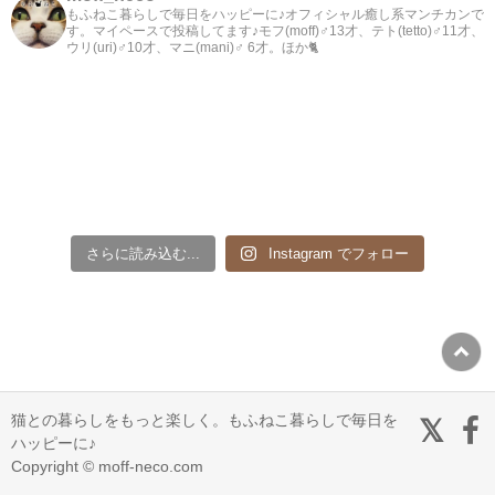
もふねこ暮らしで毎日をハッピーに♪オフィシャル癒し系マンチカンで
す。マイペースで投稿してます♪モフ(moff)♂13才、テト(tetto)♂11才、
ウリ(uri)♂10才、マニ(mani)♂ 6才。ほか🐈
さらに読み込む...
Instagram でフォロー
猫との暮らしをもっと楽しく。もふねこ暮らしで毎日を
ハッピーに♪
Copyright © moff-neco.com