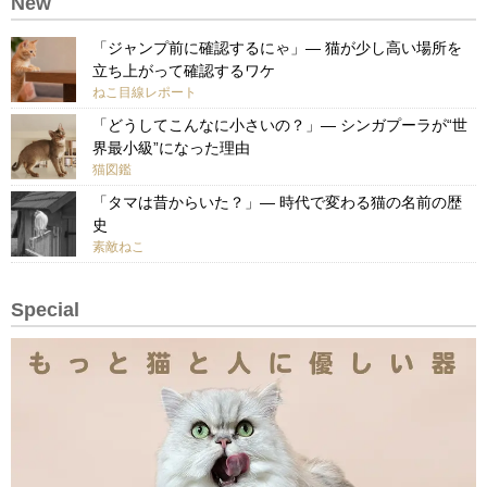
New
「ジャンプ前に確認するにゃ」— 猫が少し高い場所を
立ち上がって確認するワケ
ねこ目線レポート
「どうしてこんなに小さいの？」— シンガプーラが“世
界最小級”になった理由
猫図鑑
「タマは昔からいた？」— 時代で変わる猫の名前の歴
史
素敵ねこ
Special