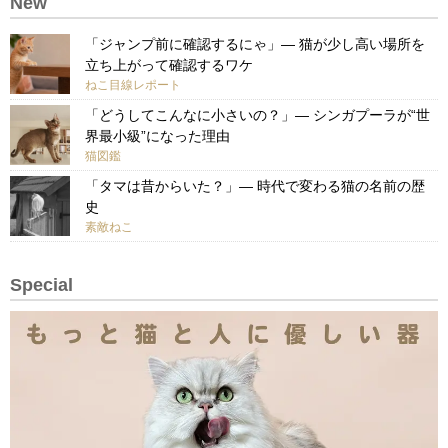
New
「ジャンプ前に確認するにゃ」— 猫が少し高い場所を
立ち上がって確認するワケ
ねこ目線レポート
「どうしてこんなに小さいの？」— シンガプーラが“世
界最小級”になった理由
猫図鑑
「タマは昔からいた？」— 時代で変わる猫の名前の歴
史
素敵ねこ
Special