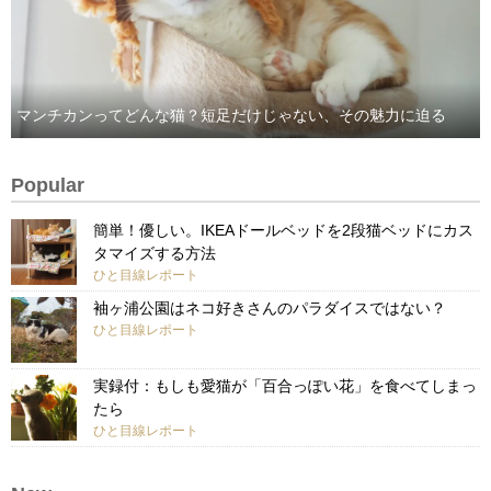
マンチカンってどんな猫？短足だけじゃない、その魅力に迫る
Popular
簡単！優しい。IKEAドールベッドを2段猫ベッドにカス
タマイズする方法
ひと目線レポート
袖ヶ浦公園はネコ好きさんのパラダイスではない？
ひと目線レポート
実録付：もしも愛猫が「百合っぽい花」を食べてしまっ
たら
ひと目線レポート