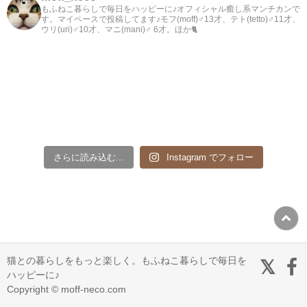
もふねこ暮らしで毎日をハッピーに♪オフィシャル癒し系マンチカンで
す。マイペースで投稿してます♪モフ(moff)♂13才、テト(tetto)♂11才、
ウリ(uri)♂10才、マニ(mani)♂ 6才。ほか🐈
さらに読み込む...
Instagram でフォロー
猫との暮らしをもっと楽しく。もふねこ暮らしで毎日を
ハッピーに♪
Copyright © moff-neco.com