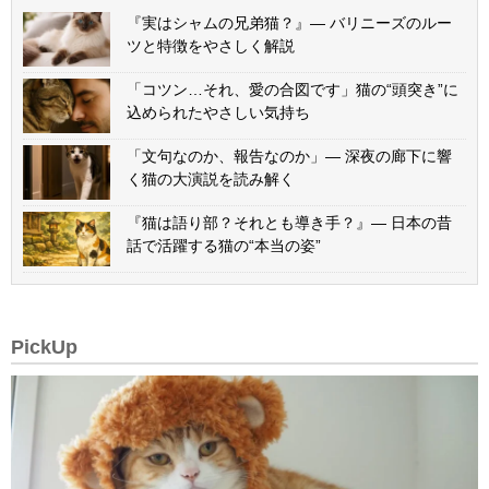
『実はシャムの兄弟猫？』— バリニーズのルー
ツと特徴をやさしく解説
「コツン…それ、愛の合図です」猫の“頭突き”に
込められたやさしい気持ち
「文句なのか、報告なのか」— 深夜の廊下に響
く猫の大演説を読み解く
『猫は語り部？それとも導き手？』— 日本の昔
話で活躍する猫の“本当の姿”
PickUp