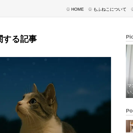
HOME
もふねこについて
Pi
関する記事
マ
い
Po