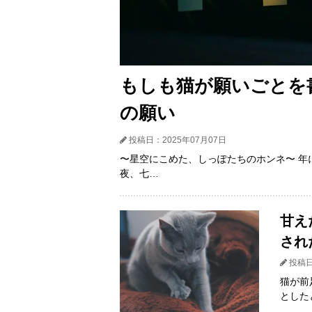
もしも猫が願いごとを
の願い
投稿日：2025年07月07日
〜星空にこめた、しっぽたちのホンネ〜 年
夜、七…
甘え
され
投稿日
猫が前
とした