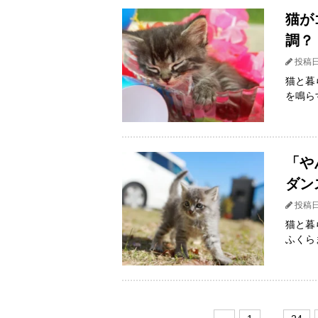
猫が
調？
投稿日
猫と暮
を鳴ら
「や
ダン
投稿日
猫と暮
ふくら