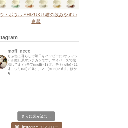
ウ・ボウル SHIZUKU 猫の飲みやすい
食器
stagram
moff_neco
もふねこ暮らしで毎日をハッピーに♪オフィシ
ャル癒し系マンチカンです。マイペースで投
稿してます♪モフ(moff)♂13才、テト(tetto)♂11
才、ウリ(uri)♂10才、マニ(mani)♂ 6才。ほか
🐈
さらに読み込む...
Instagram でフォロー