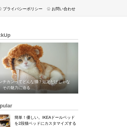
プライバシーポリシー
お問い合わせ
ckUp
ンチカンってどんな猫？短足だけじゃな
、その魅力に迫る
pular
簡単！優しい。IKEAドールベッド
を2段猫ベッドにカスタマイズする