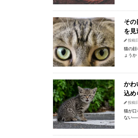
その
を見
投稿日
猫の顔
ょうか
かわ
込め
投稿日
猫が口
ない―