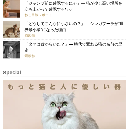
「ジャンプ前に確認するにゃ」— 猫が少し高い場所を
立ち上がって確認するワケ
ねこ目線レポート
「どうしてこんなに小さいの？」— シンガプーラが“世
界最小級”になった理由
猫図鑑
「タマは昔からいた？」— 時代で変わる猫の名前の歴
史
素敵ねこ
Special