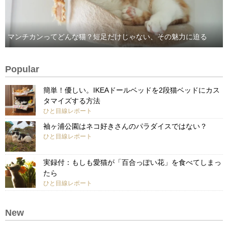
マンチカンってどんな猫？短足だけじゃない、その魅力に迫る
Popular
簡単！優しい。IKEAドールベッドを2段猫ベッドにカス
タマイズする方法
ひと目線レポート
袖ヶ浦公園はネコ好きさんのパラダイスではない？
ひと目線レポート
実録付：もしも愛猫が「百合っぽい花」を食べてしまっ
たら
ひと目線レポート
New