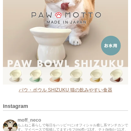
パウ・ボウル SHIZUKU 猫の飲みやすい食器
Instagram
moff_neco
もふねこ暮らしで毎日をハッピーに♪オフィシャル癒し系マンチカンで
す。マイペースで投稿してます♪モフ(moff)♂13才、テト(tetto)♂11才、