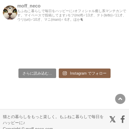
moff_neco
もふねこ暮らしで毎日をハッピーに♪オフィシャル癒し系マンチカンで
す。マイペースで投稿してます♪モフ(moff)♂13才、テト(tetto)♂11才、
ウリ(uri)♂10才、マニ(mani)♂ 6才。ほか🐈
さらに読み込む...
Instagram でフォロー
猫との暮らしをもっと楽しく。もふねこ暮らしで毎日を
ハッピーに♪
Copyright © moff-neco.com