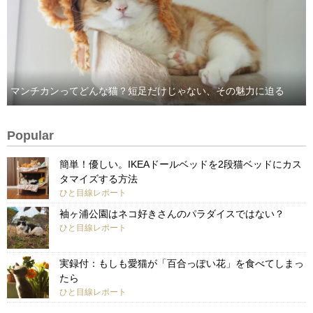
マンチカンってどんな猫？短足だけじゃない、その魅力に迫る
Popular
簡単！優しい。IKEAドールベッドを2段猫ベッドにカス
タマイズする方法
ひと目線レポート
袖ヶ浦公園はネコ好きさんのパラダイスではない？
ひと目線レポート
実録付：もしも愛猫が「百合っぽい花」を食べてしまっ
たら
ひと目線レポート