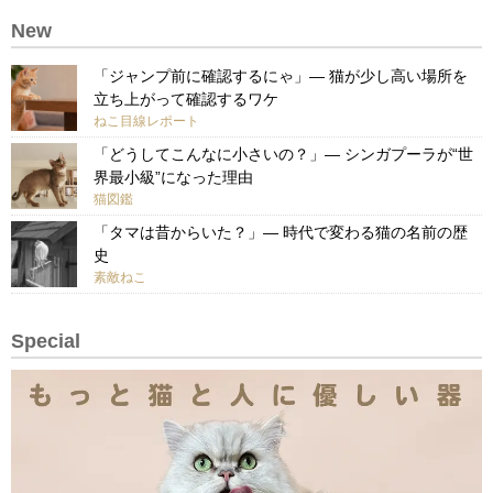
New
「ジャンプ前に確認するにゃ」— 猫が少し高い場所を
立ち上がって確認するワケ
ねこ目線レポート
「どうしてこんなに小さいの？」— シンガプーラが“世
界最小級”になった理由
猫図鑑
「タマは昔からいた？」— 時代で変わる猫の名前の歴
史
素敵ねこ
Special