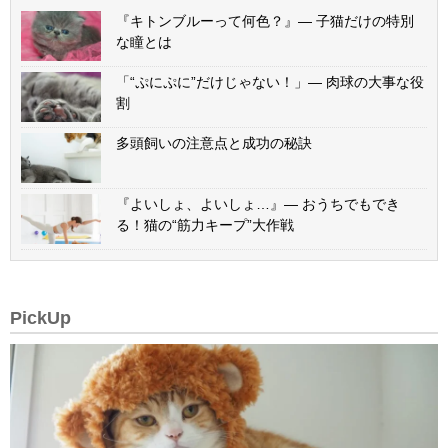
『キトンブルーって何色？』— 子猫だけの特別
な瞳とは
「“ぷにぷに”だけじゃない！」— 肉球の大事な役
割
多頭飼いの注意点と成功の秘訣
『よいしょ、よいしょ…』— おうちでもでき
る！猫の“筋力キープ”大作戦
PickUp