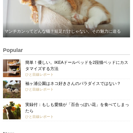
マンチカンってどんな猫？短足だけじゃない、その魅力に迫る
Popular
簡単！優しい。IKEAドールベッドを2段猫ベッドにカス
タマイズする方法
ひと目線レポート
袖ヶ浦公園はネコ好きさんのパラダイスではない？
ひと目線レポート
実録付：もしも愛猫が「百合っぽい花」を食べてしまっ
たら
ひと目線レポート