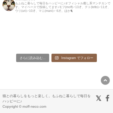
もふねこ暮らしで毎日をハッピーに♪オフィシャル癒し系マンチカンで
す。マイペースで投稿してます♪モフ(moff)♂13才、テト(tetto)♂11才、
ウリ(uri)♂10才、マニ(mani)♂ 6才。ほか🐈
さらに読み込む...
Instagram でフォロー
猫との暮らしをもっと楽しく。もふねこ暮らしで毎日を
ハッピーに♪
Copyright © moff-neco.com