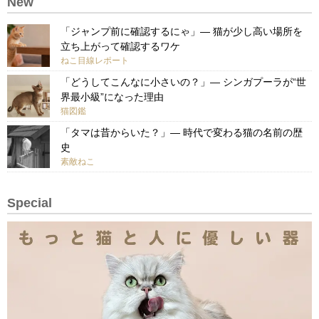
New
「ジャンプ前に確認するにゃ」— 猫が少し高い場所を
立ち上がって確認するワケ
ねこ目線レポート
「どうしてこんなに小さいの？」— シンガプーラが“世
界最小級”になった理由
猫図鑑
「タマは昔からいた？」— 時代で変わる猫の名前の歴
史
素敵ねこ
Special