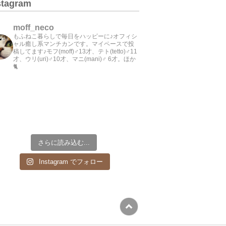
stagram
moff_neco
もふねこ暮らしで毎日をハッピーに♪オフィシ
ャル癒し系マンチカンです。マイペースで投
稿してます♪モフ(moff)♂13才、テト(tetto)♂11
才、ウリ(uri)♂10才、マニ(mani)♂ 6才。ほか
🐈
さらに読み込む...
Instagram でフォロー