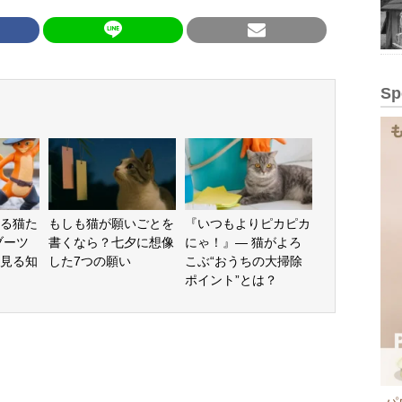
Sp
る猫た
もしも猫が願いごとを
『いつもよりピカピカ
ブーツ
書くなら？七夕に想像
にゃ！』— 猫がよろ
見る知
した7つの願い
こぶ“おうちの大掃除
ポイント”とは？