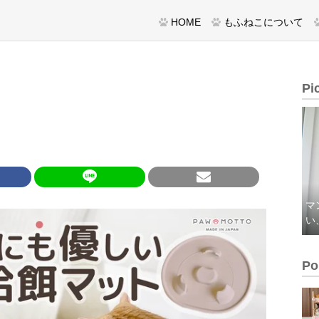
HOME
もふねこについて
Pi
マ
い
Po