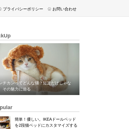
プライバシーポリシー
お問い合わせ
ckUp
ンチカンってどんな猫？短足だけじゃな
、その魅力に迫る
pular
簡単！優しい。IKEAドールベッド
を2段猫ベッドにカスタマイズする