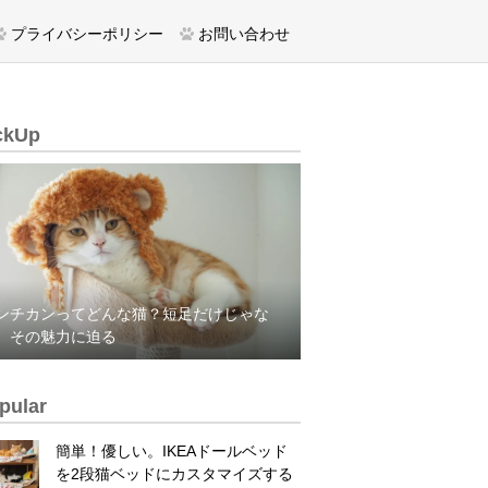
プライバシーポリシー
お問い合わせ
ckUp
ンチカンってどんな猫？短足だけじゃな
、その魅力に迫る
pular
簡単！優しい。IKEAドールベッド
を2段猫ベッドにカスタマイズする