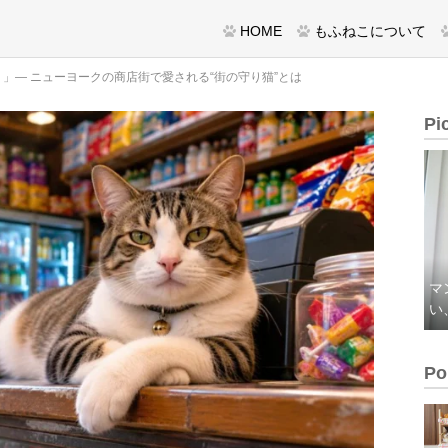
HOME
もふねこについて
」— ニューヨークの商店街で愛される“街の守り猫”とは
Pi
マ
い
Po