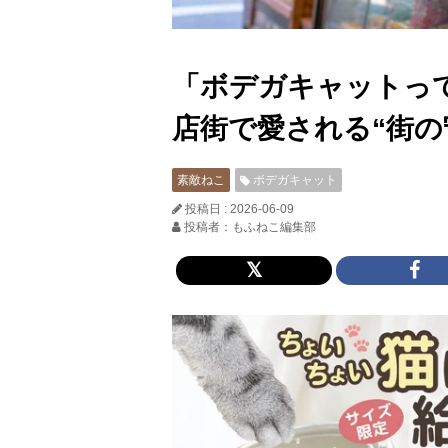
「ボデガキャットっ
店街で愛される“街の
素敵ねこ
ボデガキャット
投稿日 : 2026-06-09
投稿者：もふねこ編集部