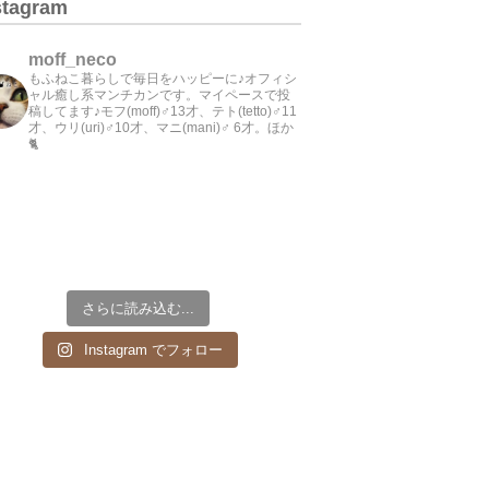
stagram
moff_neco
もふねこ暮らしで毎日をハッピーに♪オフィシ
ャル癒し系マンチカンです。マイペースで投
稿してます♪モフ(moff)♂13才、テト(tetto)♂11
才、ウリ(uri)♂10才、マニ(mani)♂ 6才。ほか
🐈
さらに読み込む...
Instagram でフォロー