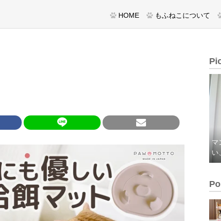
HOME
もふねこについて
Pi
マ
い
Po