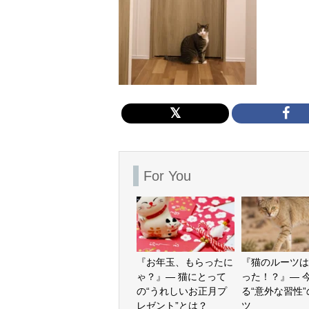
For You
『お年玉、もらったに
『猫のルーツは
ゃ？』— 猫にとって
った！？』— 
の“うれしいお正月プ
る“意外な習性
レゼント”とは？
ツ