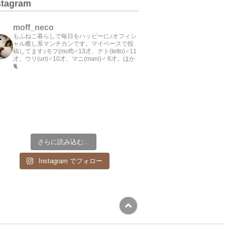
stagram
moff_neco
もふねこ暮らしで毎日をハッピーに♪オフィシ
ャル癒し系マンチカンです。マイペースで投
稿してます♪モフ(moff)♂13才、テト(tetto)♂11
才、ウリ(uri)♂10才、マニ(mani)♂ 6才。ほか
🐈
さらに読み込む...
Instagram でフォロー