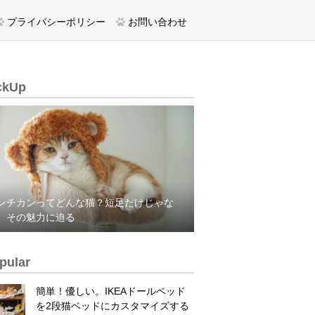
プライバシーポリシー
お問い合わせ
ckUp
ンチカンってどんな猫？短足だけじゃな
、その魅力に迫る
pular
簡単！優しい。IKEAドールベッド
を2段猫ベッドにカスタマイズする