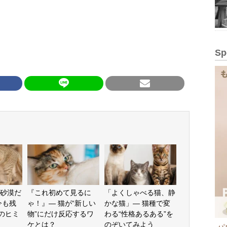
Sp
砂漠だ
『これ初めて見るに
「よくしゃべる猫、静
今も残
ゃ！』— 猫が“新しい
かな猫」— 猫種で変
”のヒミ
物”にだけ反応するワ
わる“性格あるある”を
ケとは？
のぞいてみよう