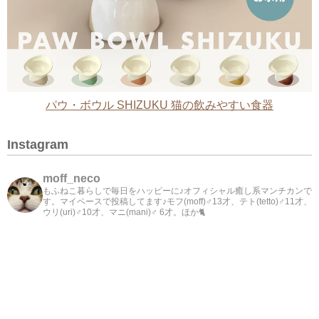
パウ・ボウル SHIZUKU 猫の飲みやすい食器
Instagram
moff_neco
もふねこ暮らしで毎日をハッピーに♪オフィシャル癒し系マンチカンで
す。マイペースで投稿してます♪モフ(moff)♂13才、テト(tetto)♂11才、
ウリ(uri)♂10才、マニ(mani)♂ 6才。ほか🐈