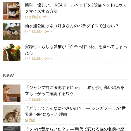
簡単！優しい。IKEAドールベッドを2段猫ベッドにカス
タマイズする方法
ひと目線レポート
袖ヶ浦公園はネコ好きさんのパラダイスではない？
ひと目線レポート
実録付：もしも愛猫が「百合っぽい花」を食べてしまっ
たら
ひと目線レポート
New
「ジャンプ前に確認するにゃ」— 猫が少し高い場所を
立ち上がって確認するワケ
ねこ目線レポート
「どうしてこんなに小さいの？」— シンガプーラが“世
界最小級”になった理由
猫図鑑
「タマは昔からいた？」— 時代で変わる猫の名前の歴