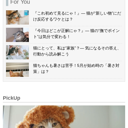
For You
『これ初めて見るにゃ！』— 猫が“新しい物”にだ
け反応するワケとは？
『今日はどこが正解にゃ？』— 猫の“撫でポイン
ト”は気分で変わる！
猫にとって、私は“家族”？— 気になるその答え、
行動から読み解こう
猫ちゃんも暑さは苦手！5月が始め時の「暑さ対
策」は？
PickUp