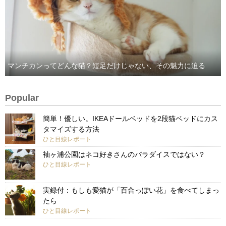
マンチカンってどんな猫？短足だけじゃない、その魅力に迫る
Popular
簡単！優しい。IKEAドールベッドを2段猫ベッドにカス
タマイズする方法
ひと目線レポート
袖ヶ浦公園はネコ好きさんのパラダイスではない？
ひと目線レポート
実録付：もしも愛猫が「百合っぽい花」を食べてしまっ
たら
ひと目線レポート