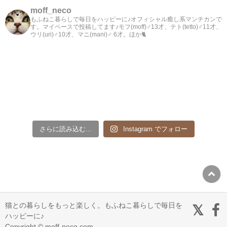
moff_neco
もふねこ暮らしで毎日をハッピーに♪オフィシャル癒し系マンチカンで
す。マイペースで投稿してます♪モフ(moff)♂13才、テト(tetto)♂11才、
ウリ(uri)♂10才、マニ(mani)♂ 6才。ほか🐈
さらに読み込む...
Instagram でフォロー
猫との暮らしをもっと楽しく。もふねこ暮らしで毎日を
ハッピーに♪
Copyright © moff-neco.com