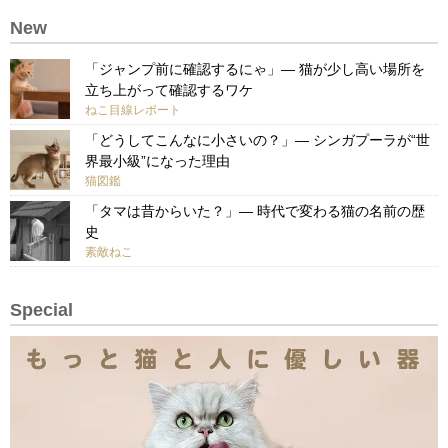
New
「ジャンプ前に確認するにゃ」— 猫が少し高い場所を
立ち上がって確認するワケ
ねこ目線レポート
「どうしてこんなに小さいの？」— シンガプーラが“世
界最小級”になった理由
猫図鑑
「タマは昔からいた？」— 時代で変わる猫の名前の歴
史
素敵ねこ
Special