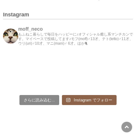
Instagram
moff_neco
もふねこ暮らしで毎日をハッピーに♪オフィシャル癒し系マンチカンで
す。マイペースで投稿してます♪モフ(moff)♂13才、テト(tetto)♂11才、
ウリ(uri)♂10才、マニ(mani)♂ 6才。ほか🐈
さらに読み込む...
Instagram でフォロー