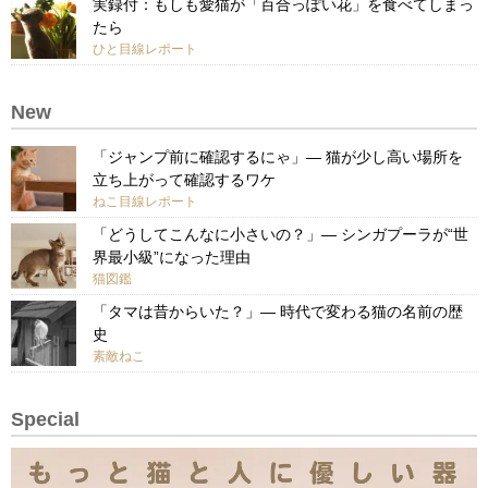
実録付：もしも愛猫が「百合っぽい花」を食べてしまっ
たら
ひと目線レポート
New
「ジャンプ前に確認するにゃ」— 猫が少し高い場所を
立ち上がって確認するワケ
ねこ目線レポート
「どうしてこんなに小さいの？」— シンガプーラが“世
界最小級”になった理由
猫図鑑
「タマは昔からいた？」— 時代で変わる猫の名前の歴
史
素敵ねこ
Special