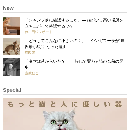
New
「ジャンプ前に確認するにゃ」— 猫が少し高い場所を
立ち上がって確認するワケ
ねこ目線レポート
「どうしてこんなに小さいの？」— シンガプーラが“世
界最小級”になった理由
猫図鑑
「タマは昔からいた？」— 時代で変わる猫の名前の歴
史
素敵ねこ
Special