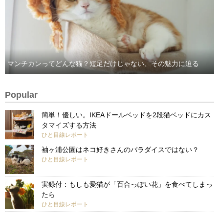
マンチカンってどんな猫？短足だけじゃない、その魅力に迫る
Popular
簡単！優しい。IKEAドールベッドを2段猫ベッドにカス
タマイズする方法
ひと目線レポート
袖ヶ浦公園はネコ好きさんのパラダイスではない？
ひと目線レポート
実録付：もしも愛猫が「百合っぽい花」を食べてしまっ
たら
ひと目線レポート