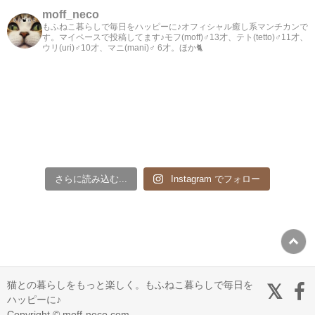
moff_neco
もふねこ暮らしで毎日をハッピーに♪オフィシャル癒し系マンチカンで
す。マイペースで投稿してます♪モフ(moff)♂13才、テト(tetto)♂11才、
ウリ(uri)♂10才、マニ(mani)♂ 6才。ほか🐈
さらに読み込む...
Instagram でフォロー
猫との暮らしをもっと楽しく。もふねこ暮らしで毎日を
ハッピーに♪
Copyright © moff-neco.com