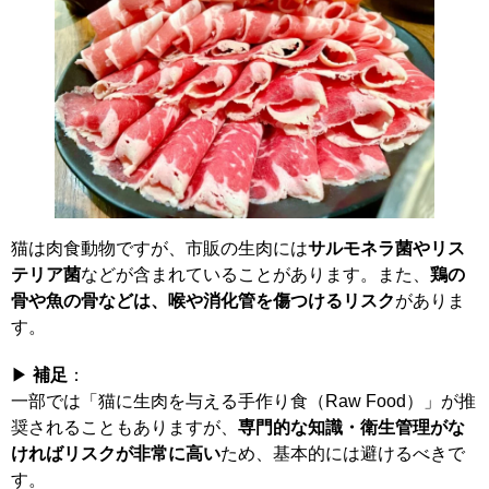
猫は肉食動物ですが、市販の生肉には
サルモネラ菌やリス
テリア菌
などが含まれていることがあります。また、
鶏の
骨や魚の骨などは、喉や消化管を傷つけるリスク
がありま
す。
▶
補足
：
一部では「猫に生肉を与える手作り食（Raw Food）」が推
奨されることもありますが、
専門的な知識・衛生管理がな
ければリスクが非常に高い
ため、基本的には避けるべきで
す。