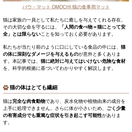
パウ・マット OMOCHI 猫の食事用マット
猫は家族の一員として私たちに癒しを与えてくれる存在。
その大切な命を守るには、
「人間の食べ物＝猫にとって安
全」とは限らない
ことを知っておく必要があります。
私たちが当たり前のように口にしている食品の中には、
猫
の体に深刻なダメージを与えるもの
が意外と多くありま
す。本記事では、
猫に絶対に与えてはいけない危険な食材
を、科学的根拠に基づいてわかりやすく解説します。
猫の体はとても繊細
猫は
完全な肉食動物
であり、炭水化物や植物由来の成分を
上手に処理できません。さらに体が小さいため、
ごく少量
の有害成分でも重篤な症状を引き起こす可能性
がありま
す。