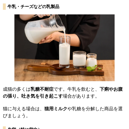
牛乳・チーズなどの乳製品
成猫の多くは
乳糖不耐症
です。牛乳を飲むと、
下痢やお腹
の張り、吐き気を引き起こす
場合があります。
猫に与える場合は、
猫用ミルク
や乳糖を分解した商品を選
びましょう。