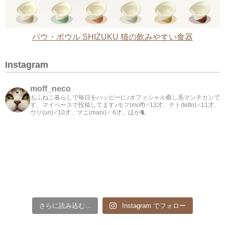
パウ・ボウル SHIZUKU 猫の飲みやすい食器
Instagram
moff_neco
もふねこ暮らしで毎日をハッピーに♪オフィシャル癒し系マンチカンで
す。マイペースで投稿してます♪モフ(moff)♂13才、テト(tetto)♂11才、
ウリ(uri)♂10才、マニ(mani)♂ 6才。ほか🐈
さらに読み込む...
Instagram でフォロー