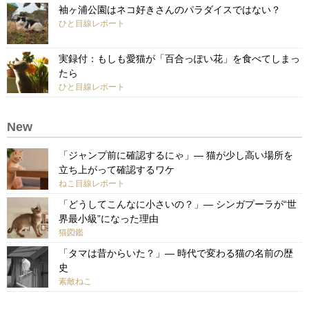
袖ヶ浦公園はネコ好きさんのパラダイスではない？
ひと目線レポート
実録付：もしも愛猫が「百合っぽい花」を食べてしまっ
たら
ひと目線レポート
New
「ジャンプ前に確認するにゃ」— 猫が少し高い場所を
立ち上がって確認するワケ
ねこ目線レポート
「どうしてこんなに小さいの？」— シンガプーラが“世
界最小級”になった理由
猫図鑑
「タマは昔からいた？」— 時代で変わる猫の名前の歴
史
素敵ねこ