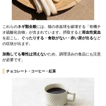
これらの
ネギ類全般
には、猫の赤血球を破壊する「有機チ
オ硫酸化合物」が含まれています。摂取すると
溶血性貧血
を起こし、
ぐったりする・食欲がない・赤い尿が出る
など
の症状が出ます。
加熱しても毒性は消えない
ため、調理済みの食品にも注意
が必要です。
チョコレート・コーヒー・紅茶