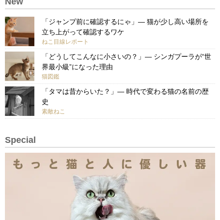
New
「ジャンプ前に確認するにゃ」— 猫が少し高い場所を
立ち上がって確認するワケ
ねこ目線レポート
「どうしてこんなに小さいの？」— シンガプーラが“世
界最小級”になった理由
猫図鑑
「タマは昔からいた？」— 時代で変わる猫の名前の歴
史
素敵ねこ
Special