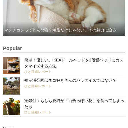
マンチカンってどんな猫？短足だけじゃない、その魅力に迫る
Popular
簡単！優しい。IKEAドールベッドを2段猫ベッドにカス
タマイズする方法
ひと目線レポート
袖ヶ浦公園はネコ好きさんのパラダイスではない？
ひと目線レポート
実録付：もしも愛猫が「百合っぽい花」を食べてしまっ
たら
ひと目線レポート