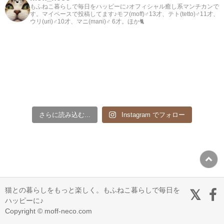
もふねこ暮らしで毎日をハッピーに♪オフィシャル癒し系マンチカンで
す。マイペースで投稿してます♪モフ(moff)♂13才、テト(tetto)♂11才、
ウリ(uri)♂10才、マニ(mani)♂ 6才。ほか🐈
さらに読み込む...
Instagram でフォロー
猫との暮らしをもっと楽しく。もふねこ暮らしで毎日を
ハッピーに♪
Copyright © moff-neco.com