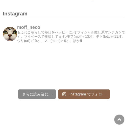
Instagram
moff_neco
もふねこ暮らしで毎日をハッピーに♪オフィシャル癒し系マンチカンで
す。マイペースで投稿してます♪モフ(moff)♂13才、テト(tetto)♂11才、
ウリ(uri)♂10才、マニ(mani)♂ 6才。ほか🐈
さらに読み込む...
Instagram でフォロー