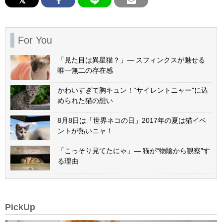
For You
「見た目は異星猫？」— スフィンクスが魅せる
唯一無二の存在感
かわいすぎて胸キュン！“サイレントニャー”に込
められた猫の想い
8月8日は「世界ネコの日」2017年の夏は猫イベ
ントが熱いニャ！
「こっそり見てたにゃ」— 猫が“物陰から観察”す
る理由
PickUp