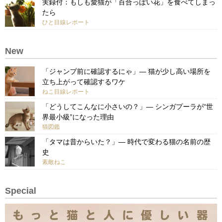
実録付：もしも愛猫が「百合っぽい花」を食べてしまっ
たら
ひと目線レポート
New
「ジャンプ前に確認するにゃ」— 猫が少し高い場所を
立ち上がって確認するワケ
ねこ目線レポート
「どうしてこんなに小さいの？」— シンガプーラが“世
界最小級”になった理由
猫図鑑
「タマは昔からいた？」— 時代で変わる猫の名前の歴
史
素敵ねこ
Special