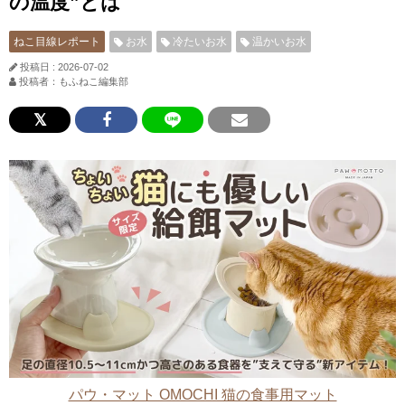
の温度”とは
ねこ目線レポート
お水
冷たいお水
温かいお水
投稿日 : 2026-07-02
投稿者：もふねこ編集部
パウ・マット OMOCHI 猫の食事用マット