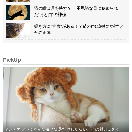
猫の瞳は月を映す？— 不思議な目に秘められ
た“月と猫”の神秘
鳴き方に“方言”がある！？猫の声に潜む地域性と
その正体
PickUp
マンチカンってどんな猫？短足だけじゃない、その魅力に迫る