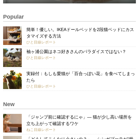
Popular
簡単！優しい。IKEAドールベッドを2段猫ベッドにカス
タマイズする方法
ひと目線レポート
袖ヶ浦公園はネコ好きさんのパラダイスではない？
ひと目線レポート
実録付：もしも愛猫が「百合っぽい花」を食べてしまっ
たら
ひと目線レポート
New
「ジャンプ前に確認するにゃ」— 猫が少し高い場所を
立ち上がって確認するワケ
ねこ目線レポート
「どうしてこんなに小さいの？」— シンガプーラが“世