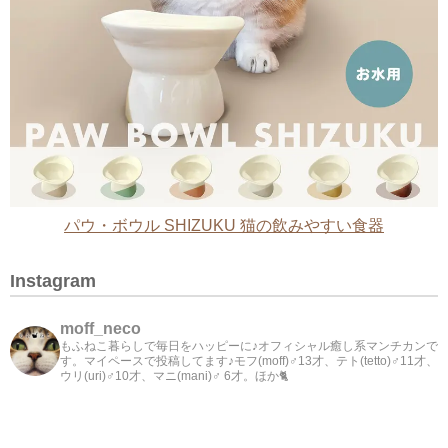
パウ・ボウル SHIZUKU 猫の飲みやすい食器
Instagram
moff_neco
もふねこ暮らしで毎日をハッピーに♪オフィシャル癒し系マンチカンで
す。マイペースで投稿してます♪モフ(moff)♂13才、テト(tetto)♂11才、
ウリ(uri)♂10才、マニ(mani)♂ 6才。ほか🐈