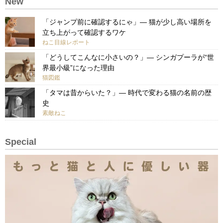
New
「ジャンプ前に確認するにゃ」— 猫が少し高い場所を
立ち上がって確認するワケ
ねこ目線レポート
「どうしてこんなに小さいの？」— シンガプーラが“世
界最小級”になった理由
猫図鑑
「タマは昔からいた？」— 時代で変わる猫の名前の歴
史
素敵ねこ
Special