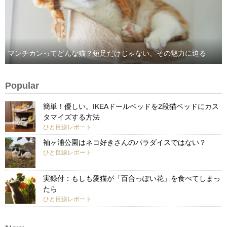
マンチカンってどんな猫？短足だけじゃない、その魅力に迫る
Popular
簡単！優しい。IKEAドールベッドを2段猫ベッドにカス
タマイズする方法
ひと目線レポート
袖ヶ浦公園はネコ好きさんのパラダイスではない？
ひと目線レポート
実録付：もしも愛猫が「百合っぽい花」を食べてしまっ
たら
ひと目線レポート