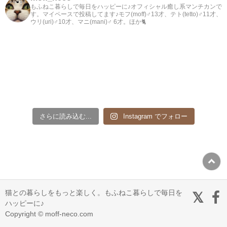
もふねこ暮らしで毎日をハッピーに♪オフィシャル癒し系マンチカンで
す。マイペースで投稿してます♪モフ(moff)♂13才、テト(tetto)♂11才、
ウリ(uri)♂10才、マニ(mani)♂ 6才。ほか🐈
さらに読み込む...
Instagram でフォロー
猫との暮らしをもっと楽しく。もふねこ暮らしで毎日を
ハッピーに♪
Copyright © moff-neco.com