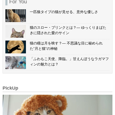
For You
一匹狼タイプの猫が見せる、意外な優しさ
猫のスロー・ブリンクとは？— ゆっくりまばた
きに隠された愛のサイン
猫の瞳は月を映す？— 不思議な目に秘められ
た“月と猫”の神秘
「ふわもこ天使、降臨。」甘えんぼうなラガマフ
ィンの魅力とは？
PickUp