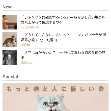
New
「ジャンプ前に確認するにゃ」— 猫が少し高い場所を
立ち上がって確認するワケ
ねこ目線レポート
「どうしてこんなに小さいの？」— シンガプーラが“世
界最小級”になった理由
猫図鑑
「タマは昔からいた？」— 時代で変わる猫の名前の歴
史
素敵ねこ
Special