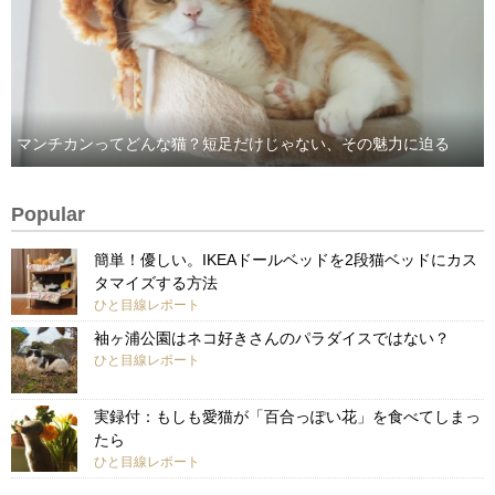
マンチカンってどんな猫？短足だけじゃない、その魅力に迫る
Popular
簡単！優しい。IKEAドールベッドを2段猫ベッドにカス
タマイズする方法
ひと目線レポート
袖ヶ浦公園はネコ好きさんのパラダイスではない？
ひと目線レポート
実録付：もしも愛猫が「百合っぽい花」を食べてしまっ
たら
ひと目線レポート