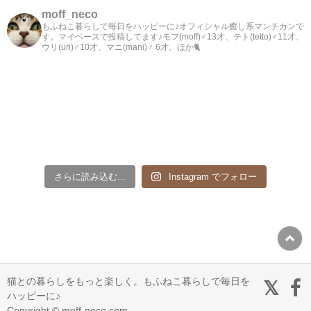
moff_neco
もふねこ暮らしで毎日をハッピーに♪オフィシャル癒し系マンチカンで
す。マイペースで投稿してます♪モフ(moff)♂13才、テト(tetto)♂11才、
ウリ(uri)♂10才、マニ(mani)♂ 6才。ほか🐈
さらに読み込む...
Instagram でフォロー
猫との暮らしをもっと楽しく。もふねこ暮らしで毎日を
ハッピーに♪
Copyright © moff-neco.com