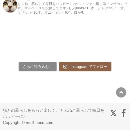
もふねこ暮らしで毎日をハッピーに♪オフィシャル癒し系マンチカンで
す。マイペースで投稿してます♪モフ(moff)♂13才、テト(tetto)♂11才、
ウリ(uri)♂10才、マニ(mani)♂ 6才。ほか🐈
さらに読み込む...
Instagram でフォロー
猫との暮らしをもっと楽しく。もふねこ暮らしで毎日を
ハッピーに♪
Copyright © moff-neco.com