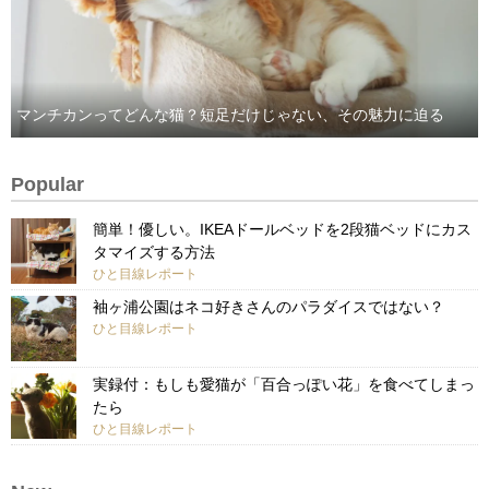
マンチカンってどんな猫？短足だけじゃない、その魅力に迫る
Popular
簡単！優しい。IKEAドールベッドを2段猫ベッドにカス
タマイズする方法
ひと目線レポート
袖ヶ浦公園はネコ好きさんのパラダイスではない？
ひと目線レポート
実録付：もしも愛猫が「百合っぽい花」を食べてしまっ
たら
ひと目線レポート