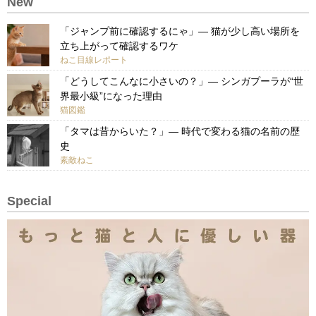
New
「ジャンプ前に確認するにゃ」— 猫が少し高い場所を
立ち上がって確認するワケ
ねこ目線レポート
「どうしてこんなに小さいの？」— シンガプーラが“世
界最小級”になった理由
猫図鑑
「タマは昔からいた？」— 時代で変わる猫の名前の歴
史
素敵ねこ
Special