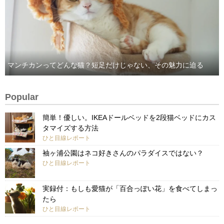
マンチカンってどんな猫？短足だけじゃない、その魅力に迫る
Popular
簡単！優しい。IKEAドールベッドを2段猫ベッドにカス
タマイズする方法
ひと目線レポート
袖ヶ浦公園はネコ好きさんのパラダイスではない？
ひと目線レポート
実録付：もしも愛猫が「百合っぽい花」を食べてしまっ
たら
ひと目線レポート