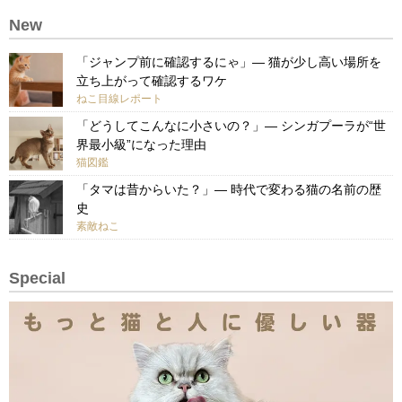
New
「ジャンプ前に確認するにゃ」— 猫が少し高い場所を
立ち上がって確認するワケ
ねこ目線レポート
「どうしてこんなに小さいの？」— シンガプーラが“世
界最小級”になった理由
猫図鑑
「タマは昔からいた？」— 時代で変わる猫の名前の歴
史
素敵ねこ
Special