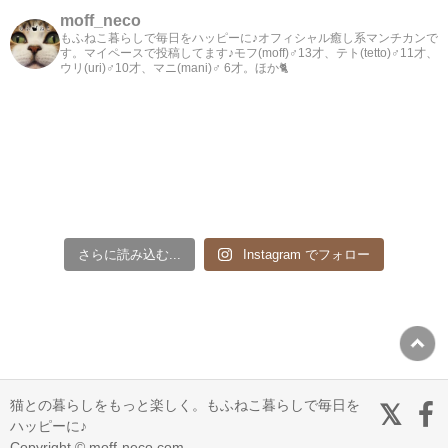
moff_neco
もふねこ暮らしで毎日をハッピーに♪オフィシャル癒し系マンチカンで
す。マイペースで投稿してます♪モフ(moff)♂13才、テト(tetto)♂11才、
ウリ(uri)♂10才、マニ(mani)♂ 6才。ほか🐈
さらに読み込む...
Instagram でフォロー
猫との暮らしをもっと楽しく。もふねこ暮らしで毎日を
ハッピーに♪
Copyright © moff-neco.com