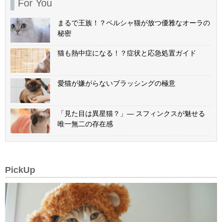
For You
まるで王族！？ペルシャ猫が放つ優雅なオーラの
秘密
猫も熱中症になる！？症状と応急処置ガイド
愛猫が嫌がらないブラッシングの極意
「見た目は異星猫？」— スフィンクスが魅せる
唯一無二の存在感
PickUp