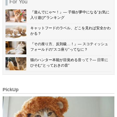
For You
『遊んでにゃ〜！』— 子猫が夢中になる“お気に
入り遊び”ランキング
キャットフードのラベル、どこを見れば安全かわ
かる？
『その座り方、反則級…！』— スコティッシュ
フォールドの“スコ座り”ってなに？
猫のハンター本能が目覚める音って？— 日常に
ひそむ“とっておきの音”
PickUp