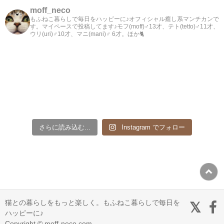
moff_neco
もふねこ暮らしで毎日をハッピーに♪オフィシャル癒し系マンチカンで
す。マイペースで投稿してます♪モフ(moff)♂13才、テト(tetto)♂11才、
ウリ(uri)♂10才、マニ(mani)♂ 6才。ほか🐈
さらに読み込む...
Instagram でフォロー
猫との暮らしをもっと楽しく。もふねこ暮らしで毎日を
ハッピーに♪
Copyright © moff-neco.com