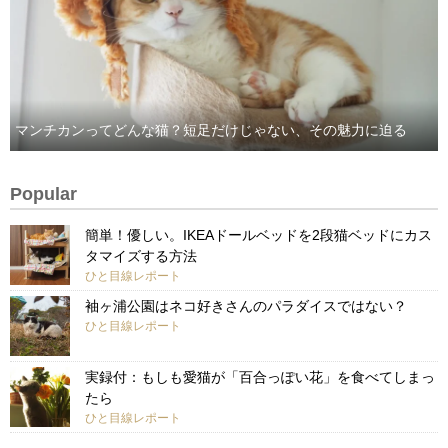
マンチカンってどんな猫？短足だけじゃない、その魅力に迫る
Popular
簡単！優しい。IKEAドールベッドを2段猫ベッドにカス
タマイズする方法
ひと目線レポート
袖ヶ浦公園はネコ好きさんのパラダイスではない？
ひと目線レポート
実録付：もしも愛猫が「百合っぽい花」を食べてしまっ
たら
ひと目線レポート