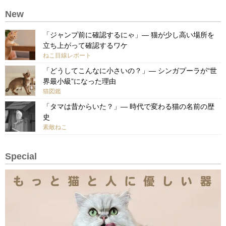
New
「ジャンプ前に確認するにゃ」— 猫が少し高い場所を
立ち上がって確認するワケ
ねこ目線レポート
「どうしてこんなに小さいの？」— シンガプーラが“世
界最小級”になった理由
猫図鑑
「タマは昔からいた？」— 時代で変わる猫の名前の歴
史
素敵ねこ
Special