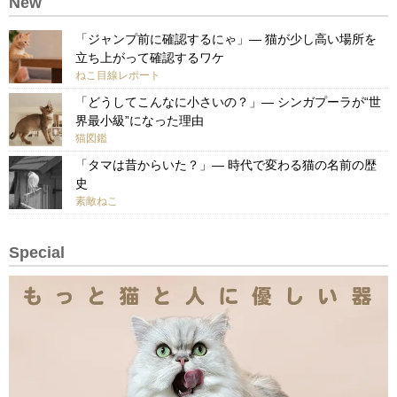
New
「ジャンプ前に確認するにゃ」— 猫が少し高い場所を
立ち上がって確認するワケ
ねこ目線レポート
「どうしてこんなに小さいの？」— シンガプーラが“世
界最小級”になった理由
猫図鑑
「タマは昔からいた？」— 時代で変わる猫の名前の歴
史
素敵ねこ
Special