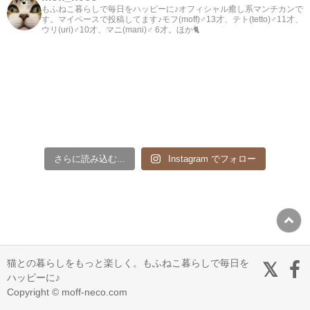
もふねこ暮らしで毎日をハッピーに♪オフィシャル癒し系マンチカンで
す。マイペースで投稿してます♪モフ(moff)♂13才、テト(tetto)♂11才、
ウリ(uri)♂10才、マニ(mani)♂ 6才。ほか🐈
さらに読み込む...
Instagram でフォロー
猫との暮らしをもっと楽しく。もふねこ暮らしで毎日を
ハッピーに♪
Copyright © moff-neco.com