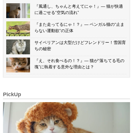
『風通し、ちゃんと考えてにゃ！』— 猫が快適
に過ごせる“空気の流れ”
『また走ってるにゃ！？』— ベンガル猫の“止ま
らない運動欲”の正体
サイベリアンは大型だけどフレンドリー！雪国育
ちの秘密
『え、それ食べるの！？』— 猫が“落ちてる毛の
塊”に執着する意外な理由とは？
PickUp