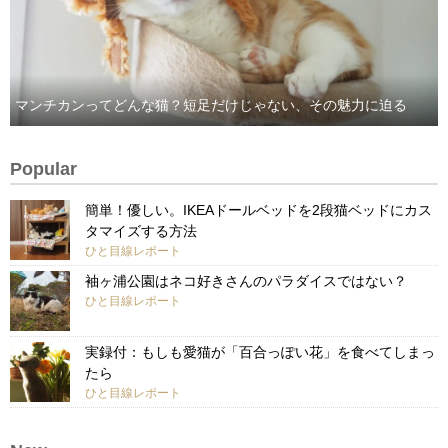
マンチカンってどんな猫？短足だけじゃない、その魅力に迫る
Popular
簡単！優しい。IKEAドールベッドを2段猫ベッドにカス
タマイズする方法
ひと目線レポート
袖ヶ浦公園はネコ好きさんのパラダイスではない？
ひと目線レポート
実録付：もしも愛猫が「百合っぽい花」を食べてしまっ
たら
ひと目線レポート