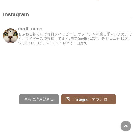
Instagram
moff_neco
もふねこ暮らしで毎日をハッピーに♪オフィシャル癒し系マンチカンで
す。マイペースで投稿してます♪モフ(moff)♂13才、テト(tetto)♂11才、
ウリ(uri)♂10才、マニ(mani)♂ 6才。ほか🐈
さらに読み込む...
Instagram でフォロー