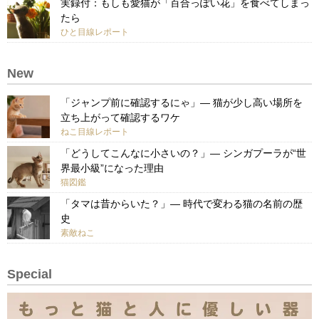
実録付：もしも愛猫が「百合っぽい花」を食べてしまっ
たら
ひと目線レポート
New
「ジャンプ前に確認するにゃ」— 猫が少し高い場所を
立ち上がって確認するワケ
ねこ目線レポート
「どうしてこんなに小さいの？」— シンガプーラが“世
界最小級”になった理由
猫図鑑
「タマは昔からいた？」— 時代で変わる猫の名前の歴
史
素敵ねこ
Special