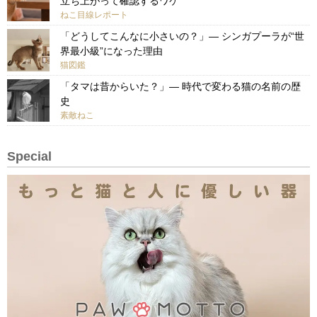
立ち上がって確認するワケ
ねこ目線レポート
「どうしてこんなに小さいの？」— シンガプーラが“世
界最小級”になった理由
猫図鑑
「タマは昔からいた？」— 時代で変わる猫の名前の歴
史
素敵ねこ
Special