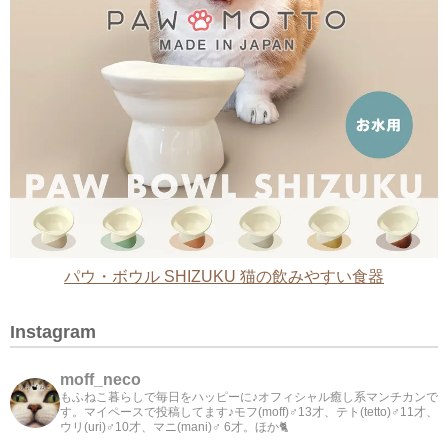
パウ・ボウル SHIZUKU 猫の飲みやすい食器
Instagram
moff_neco
もふねこ暮らしで毎日をハッピーに♪オフィシャル癒し系マンチカンで
す。マイペースで投稿してます♪モフ(moff)♂13才、テト(tetto)♂11才、
ウリ(uri)♂10才、マニ(mani)♂ 6才。ほか🐈