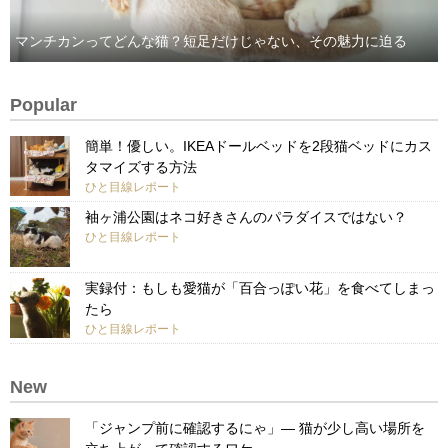
マンチカンってどんな猫？短足だけじゃない、その魅力に迫る
Popular
簡単！優しい。IKEAドールベッドを2段猫ベッドにカス
タマイズする方法
ひと目線レポート
袖ヶ浦公園はネコ好きさんのパラダイスではない？
ひと目線レポート
実録付：もしも愛猫が「百合っぽい花」を食べてしまっ
たら
ひと目線レポート
New
「ジャンプ前に確認するにゃ」— 猫が少し高い場所を